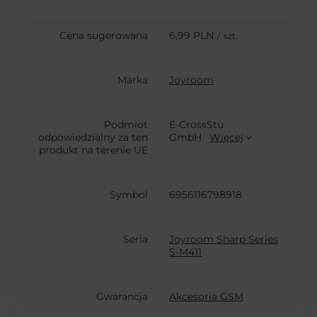
Cena sugerowana
6,99 PLN
/
szt.
Marka
Joyroom
Podmiot
E-CrossStu
odpowiedzialny za ten
GmbH
Więcej
produkt na terenie UE
Symbol
6956116798918
Seria
Joyroom Sharp Series
S-M411
Gwarancja
Akcesoria GSM