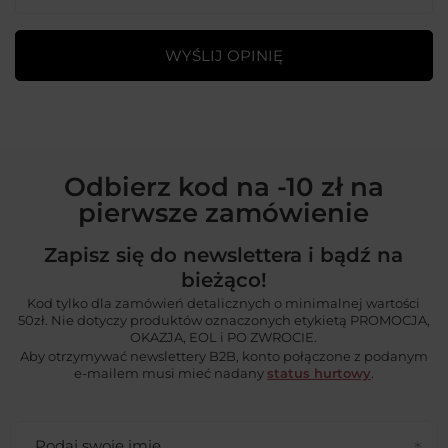
WYŚLIJ OPINIĘ
Odbierz kod na -10 zł na
pierwsze zamówienie
Zapisz się do newslettera i bądź na
bieżąco!
Kod tylko dla zamówień detalicznych o minimalnej wartości
50zł. Nie dotyczy produktów oznaczonych etykietą PROMOCJA,
OKAZJA, EOL i PO ZWROCIE.
Aby otrzymywać newslettery B2B, konto połączone z podanym
e-mailem musi mieć nadany
status hurtowy
.
Podaj swoje imię