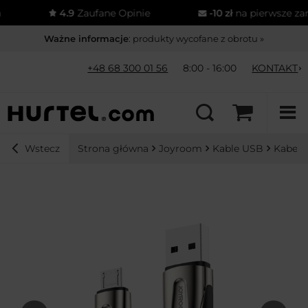
4.9
Zaufane Opinie
-10 zł
na pierwsze zamó
Ważne informacje
: produkty wycofane z obrotu »
+48 68 300 01 56
8:00 - 16:00
KONTAKT
Strona główna
Joyroom
Kable USB
Kabel 
Wstecz