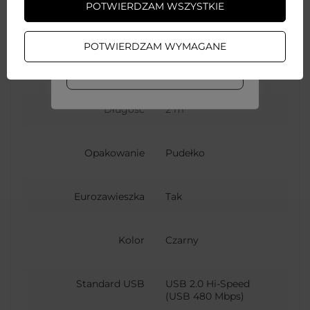
POTWIERDZAM WSZYSTKIE
Przesyłanie danych
ZAŁÓŻ KONTO
POTWIERDZAM WYMAGANE
Maksymalne natężenie
3 A
prądu
WIĘCEJ INFO
Długość
2 m
Opakowanie
Pudełko
Eurozawieszka
Tak
Kolor
Czarny
Standard USB
USB 2.0 Hi-Speed
(USB 480 Mbps)