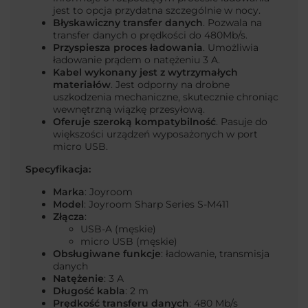
jest to opcja przydatna szczególnie w nocy.
Błyskawiczny transfer danych
. Pozwala na
transfer danych o prędkości do 480Mb/s.
Przyspiesza proces ładowania
. Umożliwia
ładowanie prądem o natężeniu 3 A.
Kabel wykonany jest z wytrzymałych
materiałów
. Jest odporny na drobne
uszkodzenia mechaniczne, skutecznie chroniąc
wewnętrzną wiązkę przesyłową.
Oferuje szeroką kompatybilność
. Pasuje do
większości urządzeń wyposażonych w port
micro USB.
Specyfikacja:
Marka
: Joyroom
Model
: Joyroom Sharp Series
S-M411
Złącza
:
USB-A (męskie)
micro USB (męskie)
Obsługiwane funkcje
: ładowanie, transmisja
danych
Natężenie
: 3 A
Długość kabla
: 2 m
Prędkość transferu danych
: 480 Mb/s