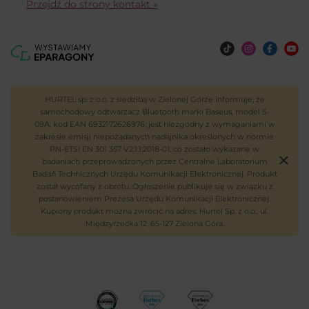
Przejdź do strony kontakt »
HURTEL sp. z o.o. z siedzibą w Zielonej Górze informuje, że
samochodowy odtwarzacz Bluetooth marki Baseus, model S-
09A, kod EAN 6932172626976, jest niezgodny z wymaganiami w
zakresie emisji niepożądanych nadajnika określonych w normie
PN-ETSI EN 301 357 V2.1.1:2018-01, co zostało wykazane w
badaniach przeprowadzonych przez Centralne Laboratorium
Badań Technicznych Urzędu Komunikacji Elektronicznej. Produkt
został wycofany z obrotu. Ogłoszenie publikuje się w związku z
postanowieniem Prezesa Urzędu Komunikacji Elektronicznej.
Kupiony produkt można zwrócić na adres: Hurtel Sp. z o.o., ul.
Międzyrzecka 12, 65-127 Zielona Góra.