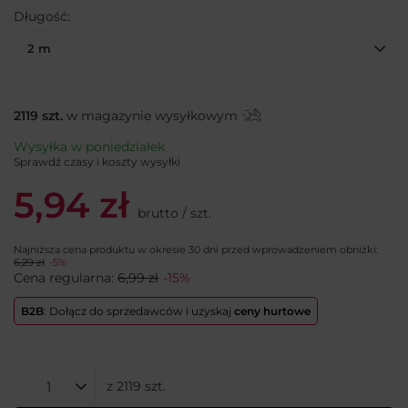
Długość
2 m
2119
szt.
w magazynie wysyłkowym
Wysyłka
w poniedziałek
Sprawdź czasy i koszty wysyłki
5,94 zł
brutto
/
szt.
Najniższa cena produktu w okresie 30 dni przed wprowadzeniem obniżki:
6,29 zł
-5%
Cena regularna:
6,99 zł
-15%
B2B
: Dołącz do sprzedawców i uzyskaj
ceny hurtowe
z
2119
szt.