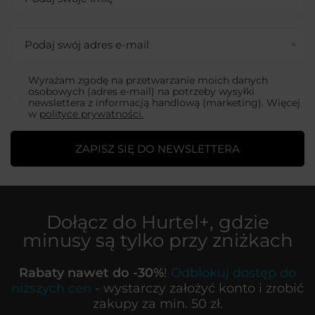
Podaj swój adres e-mail
Wyrażam zgodę na przetwarzanie moich danych
osobowych (adres e-mail) na potrzeby wysyłki
newslettera z informacją handlową (marketing). Więcej
w
polityce prywatności.
ZAPISZ SIĘ DO NEWSLETTERA
Dołącz do
Hurtel+
, gdzie
minusy są tylko przy zniżkach
Rabaty nawet do -30%
!
Odblokuj dostęp do
niższych cen
- wystarczy założyć konto i zrobić
zakupy za min. 50 zł.