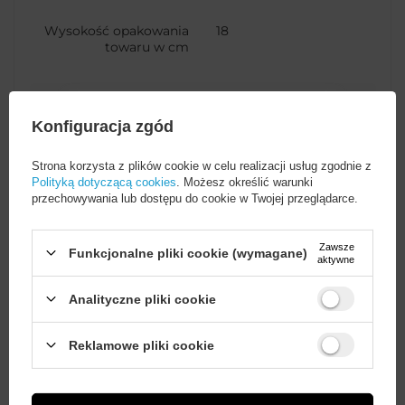
Wysokość opakowania
18
towaru w cm
Szerokość opakowania
9
Więcej
towaru w cm
Konfiguracja zgód
Strona korzysta z plików cookie w celu realizacji usług zgodnie z
Głębokość opakowania
2
Polityką dotyczącą cookies
. Możesz określić warunki
towaru w cm
przechowywania lub dostępu do cookie w Twojej przeglądarce.
Zawsze
Kod producenta
S-M411_2
Funkcjonalne pliki cookie (wymagane)
aktywne
Analityczne pliki cookie
Rodzaj złącza
USB-A (męski)
Micro USB-B (męski)
Wystarczy
założyć konto
i zrobić
Reklamowe pliki cookie
zakupy za
min. 50 zł
, aby
odblokować zniżki na kolejne
zamówienia
Funkcje kabla
Ładowanie