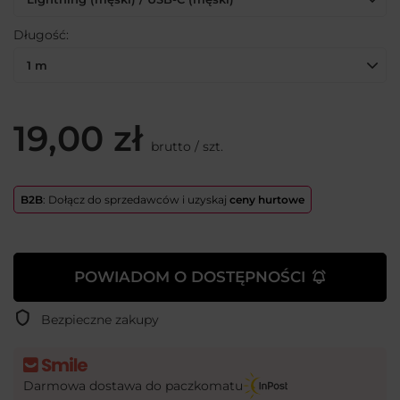
Długość
1 m
19,00 zł
brutto
/
szt.
B2B
: Dołącz do sprzedawców i uzyskaj
ceny hurtowe
POWIADOM O DOSTĘPNOŚCI
Bezpieczne zakupy
Darmowa dostawa do paczkomatu