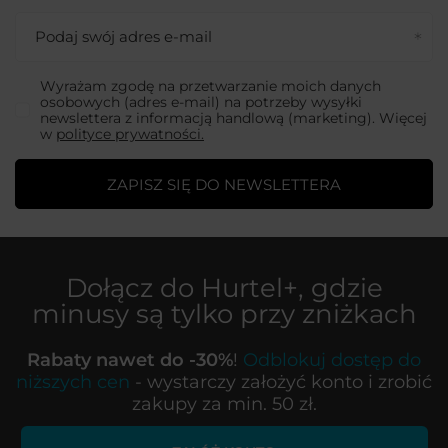
Podaj swój adres e-mail
Wyrażam zgodę na przetwarzanie moich danych
osobowych (adres e-mail) na potrzeby wysyłki
newslettera z informacją handlową (marketing). Więcej
w
polityce prywatności.
ZAPISZ SIĘ DO NEWSLETTERA
Dołącz do
Hurtel+
, gdzie
minusy są tylko przy zniżkach
Rabaty nawet do -30%
!
Odblokuj dostęp do
niższych cen
- wystarczy założyć konto i zrobić
zakupy za min. 50 zł.