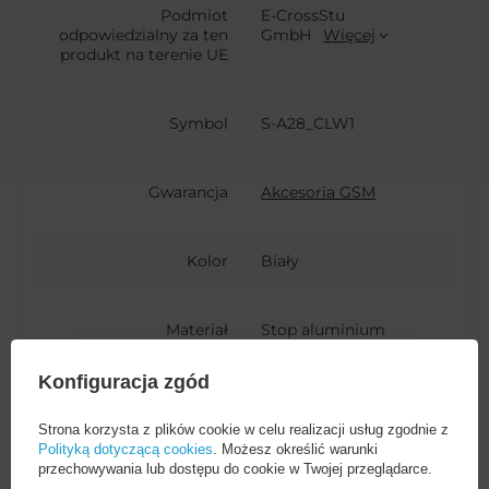
Podmiot
E-CrossStu
odpowiedzialny za ten
GmbH
Więcej
produkt na terenie UE
Symbol
S-A28_CLW1
Gwarancja
Akcesoria GSM
Kolor
Biały
Materiał
Stop aluminium
Nylon
Konfiguracja zgód
Opakowanie
Pudełko
Strona korzysta z plików cookie w celu realizacji usług zgodnie z
Polityką dotyczącą cookies
. Możesz określić warunki
przechowywania lub dostępu do cookie w Twojej przeglądarce.