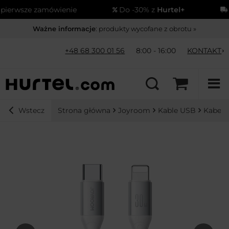
erwsze zamówienie
Do -30% z
Hurtel+
Wy
Ważne informacje
: produkty wycofane z obrotu »
+48 68 300 01 56
8:00 - 16:00
KONTAKT
Strona główna
Joyroom
Kable USB
Kabel 
Wstecz