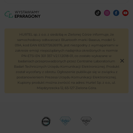
HURTEL sp. z o.o. z siedzibą w Zielonej Górze informuje, że
samochodowy odtwarzacz Bluetooth marki Baseus, model S-
09A, kod EAN 6932172626976, jest niezgodny z wymaganiami w
zakresie emisji niepożądanych nadajnika określonych w normie
PN-ETSI EN 301 357 V2.1.1:2018-01, co zostało wykazane w
badaniach przeprowadzonych przez Centralne Laboratorium
Badań Technicznych Urzędu Komunikacji Elektronicznej. Produkt
został wycofany z obrotu. Ogłoszenie publikuje się w związku z
postanowieniem Prezesa Urzędu Komunikacji Elektronicznej.
Kupiony produkt można zwrócić na adres: Hurtel Sp. z o.o., ul.
Międzyrzecka 12, 65-127 Zielona Góra.