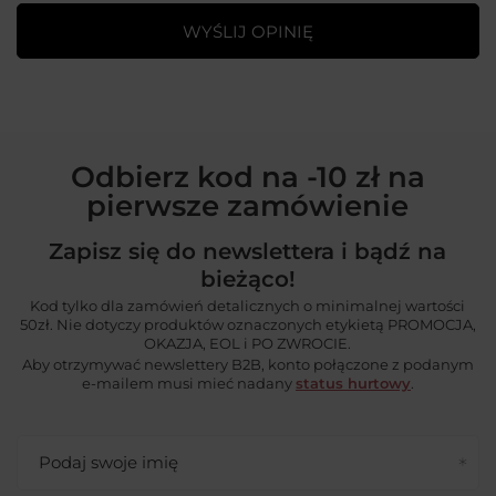
WYŚLIJ OPINIĘ
Odbierz kod na -10 zł na
pierwsze zamówienie
Zapisz się do newslettera i bądź na
bieżąco!
Kod tylko dla zamówień detalicznych o minimalnej wartości
50zł. Nie dotyczy produktów oznaczonych etykietą PROMOCJA,
OKAZJA, EOL i PO ZWROCIE.
Aby otrzymywać newslettery B2B, konto połączone z podanym
e-mailem musi mieć nadany
status hurtowy
.
Podaj swoje imię