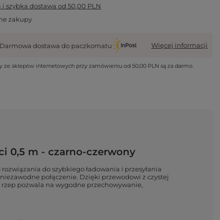
i szybka dostawa
od
50,00 PLN
ne zakupy
Więcej informacji
Darmowa dostawa do paczkomatu
wy ze sklepów internetowych przy zamówieniu od
50,00 PLN
są za darmo.
ci 0,5 m - czarno-czerwony
rozwiązania do szybkiego ładowania i przesyłania
ą niezawodne połączenie. Dzięki przewodowi z czystej
ny rzep pozwala na wygodne przechowywanie,