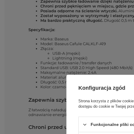
Zapewnia szybkie ładowanie dzięki natężeniu
Chroni przed
pęknięciem w miejscu, gdzie prz
Posiada
odporne na ścieranie wtyczki.
Alumini
Został wyposażony w
wytrzymały i elastyczny
Ma bardzo
praktyczną długość.
Długość 0,5 m 
Specyfikacja:
Marka: Baseus
Model: Baseus Cafule CALKLF-A19
Złącza:
USB-A (męski)
Lightning (męski)
Funkcje: ładowanie / transfer danych
Standard USB: USB 2.0 High Speed (480 Mbit/s)
Maksymalne natężenie: 2.4A
Materiał: aluminium,
nylon
Długość: 0,5 m
Kolor: czarno-czerwony
Konfiguracja zgód
Zapewnia szybkie ładowanie
Strona korzysta z plików cookie
dostępu do cookie w Twojej prz
Z łatwością naładujesz swoje urządzenie dzięki natęż
odnawianie energii
będzie
nie tylko szybkie, ale i stab
Funkcjonalne pliki 
Chroni przed uszkodzeniami