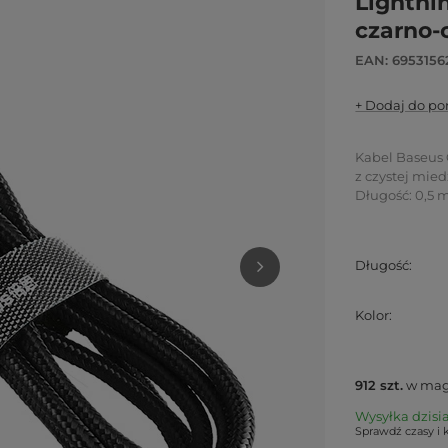
Lightnin
czarno-
EAN: 695315
+ Dodaj do p
Kabel Baseus 
z czystej mie
Długość: 0,5 m
Długość
Kolor
912
szt.
w mag
Wysyłka
dzisi
Sprawdź czasy i 