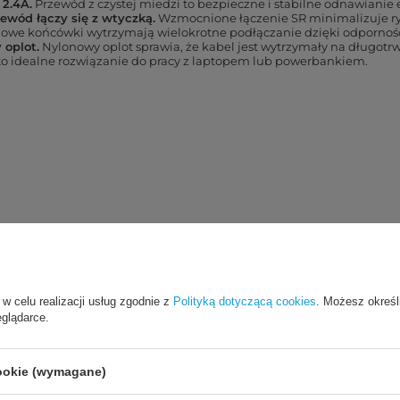
2.4A.
Przewód z czystej miedzi to bezpieczne i stabilne odnawianie e
ewód łączy się z wtyczką.
Wzmocnione łączenie SR minimalizuje ry
owe końcówki wytrzymają wielokrotne podłączanie dzięki odporności 
 oplot.
Nylonowy oplot sprawia, że kabel jest wytrzymały na długotrw
to idealne rozwiązanie do pracy z laptopem lub powerbankiem.
 w celu realizacji usług zgodnie z
Polityką dotyczącą cookies
. Możesz określ
eglądarce.
eniu 2.4A.
Kabel Baseus Cafule
posiada przewody
z czystej miedzi, k
ilne.
cookie (wymagane)