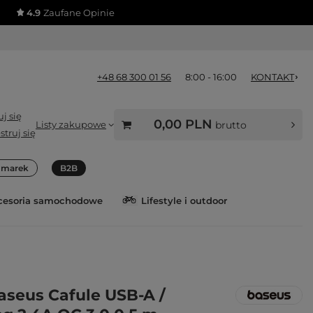
4.9
Zaufane Opinie
+48 68 300 01 56
8:00 - 16:00
KONTAKT
j się
0,00 PLN
Listy zakupowe
brutto
struj się
a marek
B2B
cesoria samochodowe
Lifestyle i outdoor
aseus Cafule USB-A /