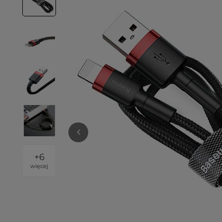
+
6
więcej