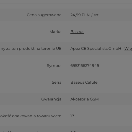
Cena sugerowana
24,99 PLN
/
szt.
Marka
Baseus
y za ten produkt na terenie UE
Apex CE Specialists GmbH
Wię
Symbol
6953156274945
Seria
Baseus Cafule
Gwarancja
Akcesoria GSM
okość opakowania towaru w cm
17