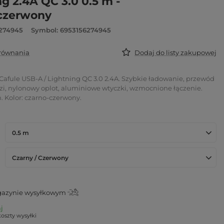
g 2.4A QC 3.0 0.5 m -
czerwony
6274945
Symbol: 6953156274945
orównania
Dodaj do listy zakupowej
Cafule USB-A / Lightning QC 3.0 2.4A. Szybkie ładowanie, przewód
dzi, nylonowy oplot, aluminiowe wtyczki, wzmocnione łączenie.
. Kolor: czarno-czerwony.
0.5 m
Czarny / Czerwony
azynie wysyłkowym
aj
koszty wysyłki