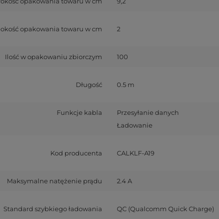
rokość opakowania towaru w cm
9,2
okość opakowania towaru w cm
2
Ilość w opakowaniu zbiorczym
100
Długość
0.5 m
Funkcje kabla
Przesyłanie danych
Ładowanie
Kod producenta
CALKLF-A19
Maksymalne natężenie prądu
2.4 A
Standard szybkiego ładowania
QC (Qualcomm Quick Charge)