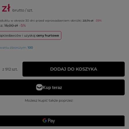
 zł
brutto
/
szt.
roduktu w okresie 30 dni przed wprowadzeniem obniżki:
23,74 zł
-39%
na:
15,00 zł
-5%
o sprzedawców i uzyskaj
ceny hurtowe
owaniu zbiorczym:
100
DODAJ DO KOSZYKA
z
912
szt.
Możesz kupić także poprzez: