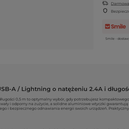
Darmowa 
Bezpiecz
Smile - dosta
SB-A / Lightning o natężeniu 2.4A i długoś
długości 0,5 m to optymalny wybór, gdy potrzebujesz kompaktowego 
 trwały i odporny na zużycie, a solidne aluminiowe wtyczki gwarantuj
iego i bezpiecznego odnawiania energii swoich urządzeń. Praktycz