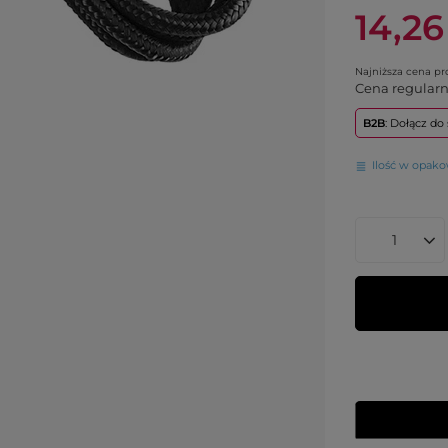
14,26
Najniższa cena p
Cena regular
B2B
: Dołącz d
Ilość w opak