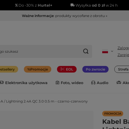
Do -30% z
Hurtel+
Wysyłka
od 0 zł
w 24 h
Ważne informacje
: produkty wycofane z obrotu »
Zalogu
Zareje
stsellery
Promocje
EOL
Po zwrocie
Stref
Elektronika użytkowa
Foto, wideo
Audio
Ak
A / Lightning 2.4A QC 3.0 0.5 m - czarno-czerwony
PROMOCJA
Kabel B