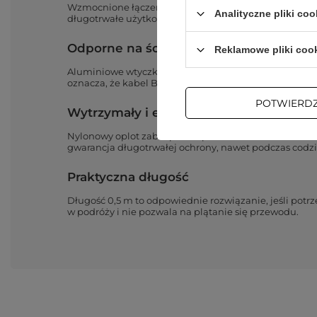
Wzmocnione łączenie przewodu z wtyczką w kablu
B
Analityczne pliki coo
długotrwałe użytkowanie.
Nie musisz
obawiać się zuży
Odporne na ścieranie wtyczki
Reklamowe pliki coo
Aluminiowe wtyczki wytrzymają wiele cykli podłączani
oznacza, że kabel Baseus Cafule będzie działać dług
POTWIERD
Wytrzymały i elastyczny oplot
Nylonowy oplot zabezpiecza przewód kabla Baseus Ca
gwarancja długotrwałej ochrony, nawet podczas codz
Praktyczna długość
Długość 0,5 m to odpowiednie rozwiązanie, jeśli po
w podróży i nie pozwala na plątanie się przewodu.