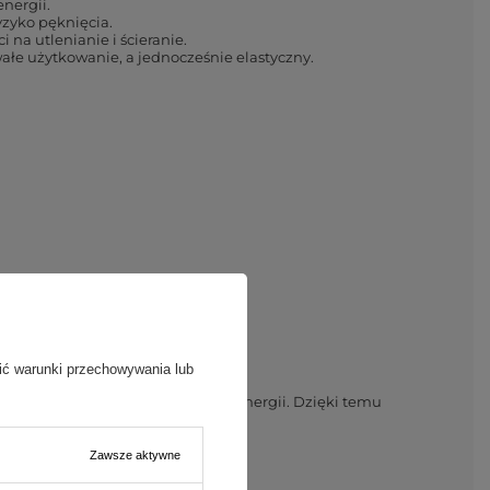
nergii.
zyko pęknięcia.
na utlenianie i ścieranie.
ałe użytkowanie, a jednocześnie elastyczny.
ić warunki przechowywania lub
tóra jest idealnym przewodnikiem energii. Dzięki temu
Zawsze aktywne