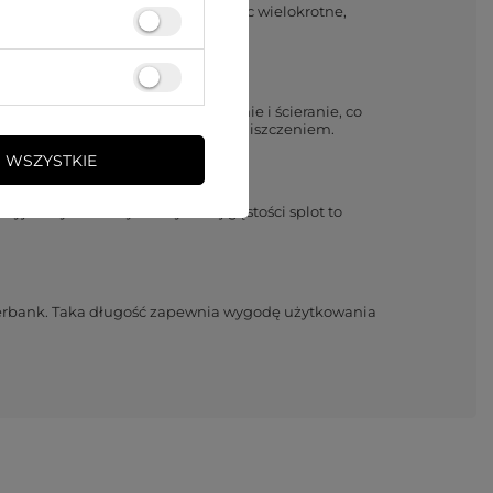
delikatne połączenie, umożliwiając wielokrotne,
ę wysoką odpornością na utlenianie i ścieranie, co
wywaniu, chroniąc wtyczki przed zniszczeniem.
 WSZYSTKIE
zyjemnym w dotyku. Wysokiej gęstości splot to
owerbank. Taka długość zapewnia wygodę użytkowania