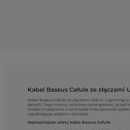
Kabel Baseus Cafule ze złączami U
Kabel Baseus Cafule ze złączami USB-A i
Lightning o 
danych. Jego mocny, nylonowy oplot
sprawia, że jest
miedzi o natężeniu 2.4A możesz mieć pewność
szybk
zapobiegając plątaniu się kabla.
Najważniejsze zalety kabla Baseus Cafule: