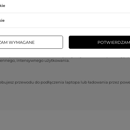
aseus Cafule
zabezpiecza go przed pękaniem. Konstrukcja SR chroni 
kie
cia - ten kabel przeszedł tysiące testów gięcia.
kie
a, zachowując niezawodne połączenie. Materiał ten charakteryzuje si
o, bez widocznych oznak zużycia. Praktyczny rzep pomaga w przecho
ZAM WYMAGANE
POTWIERDZAM
fule przed uszkodzeniami zewnętrznymi, jednocześnie pozostając pr
iennego, intensywnego użytkowania.
trzebujesz przewodu do podłączenia laptopa lub ładowania przez p