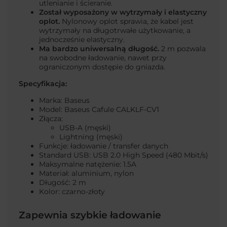
utlenianie i ścieranie.
Został wyposażony w
wytrzymały i elastyczny
oplot.
Nylonowy oplot sprawia, że kabel jest
wytrzymały na długotrwałe użytkowanie, a
jednocześnie elastyczny.
Ma bardzo
uniwersalną
długość.
2 m pozwala
na swobodne ładowanie, nawet przy
ograniczonym dostępie do gniazda.
Specyfikacja:
Marka: Baseus
Model: Baseus Cafule CALKLF-CV1
Złącza:
USB-A (męski)
Lightning (męski)
Funkcje: ładowanie / transfer danych
Standard USB: USB 2.0 High Speed (480 Mbit/s)
Maksymalne natężenie: 1.5A
Materiał: aluminium,
nylon
Długość: 2
m
Kolor: czarno-złoty
Zapewnia szybkie ładowanie