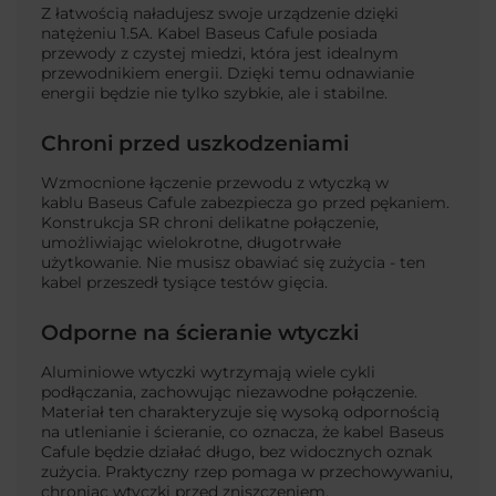
Z łatwością naładujesz swoje urządzenie dzięki
natężeniu 1.5A.
Kabel Baseus Cafule
posiada
przewody
z czystej miedzi, która jest idealnym
przewodnikiem energii. Dzięki temu odnawianie
energii
będzie
nie tylko szybkie, ale i stabilne.
Chroni przed uszkodzeniami
Wzmocnione łączenie przewodu z wtyczką w
kablu
Baseus Cafule
zabezpiecza go przed pękaniem.
Konstrukcja SR chroni delikatne połączenie,
umożliwiając wielokrotne, długotrwałe
użytkowanie.
Nie musisz
obawiać się zużycia - ten
kabel przeszedł tysiące testów gięcia.
Odporne na ścieranie wtyczki
Aluminiowe wtyczki wytrzymają wiele cykli
podłączania, zachowując niezawodne połączenie.
Materiał ten charakteryzuje się wysoką odpornością
na utlenianie i ścieranie, co oznacza, że kabel Baseus
Cafule będzie działać długo, bez widocznych oznak
zużycia. Praktyczny rzep pomaga w przechowywaniu,
chroniąc wtyczki przed zniszczeniem.