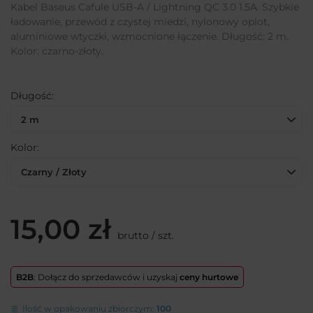
Kabel Baseus Cafule USB-A / Lightning QC 3.0 1.5A. Szybkie
ładowanie, przewód z czystej miedzi, nylonowy oplot,
aluminiowe wtyczki, wzmocnione łączenie. Długość: 2 m.
Kolor: czarno-złoty.
Długość
2 m
Kolor
Czarny / Złoty
15,00 zł
brutto
/
szt.
B2B
: Dołącz do sprzedawców i uzyskaj
ceny hurtowe
Ilość w opakowaniu zbiorczym:
100