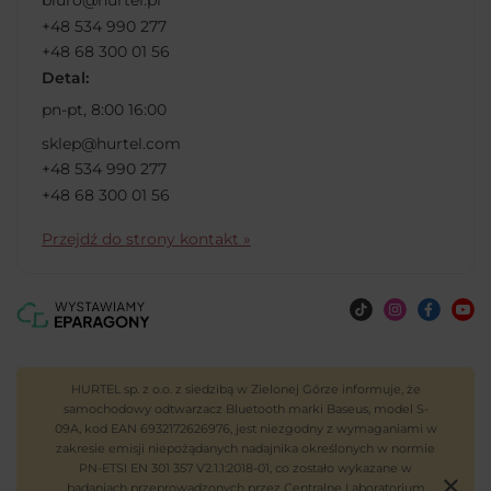
biuro@hurtel.pl
+48 534 990 277
+48 68 300 01 56
Detal:
pn-pt, 8:00 16:00
sklep@hurtel.com
+48 534 990 277
+48 68 300 01 56
Przejdź do strony kontakt »
HURTEL sp. z o.o. z siedzibą w Zielonej Górze informuje, że
samochodowy odtwarzacz Bluetooth marki Baseus, model S-
09A, kod EAN 6932172626976, jest niezgodny z wymaganiami w
zakresie emisji niepożądanych nadajnika określonych w normie
PN-ETSI EN 301 357 V2.1.1:2018-01, co zostało wykazane w
badaniach przeprowadzonych przez Centralne Laboratorium