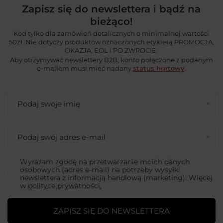
Zapisz się do newslettera i bądź na
bieżąco!
Kod tylko dla zamówień detalicznych o minimalnej wartości
50zł. Nie dotyczy produktów oznaczonych etykietą PROMOCJA,
OKAZJA, EOL i PO ZWROCIE.
Aby otrzymywać newslettery B2B, konto połączone z podanym
e-mailem musi mieć nadany
status hurtowy
.
Podaj swoje imię
Podaj swój adres e-mail
Wyrażam zgodę na przetwarzanie moich danych
osobowych (adres e-mail) na potrzeby wysyłki
newslettera z informacją handlową (marketing). Więcej
w
polityce prywatności.
ZAPISZ SIĘ DO NEWSLETTERA