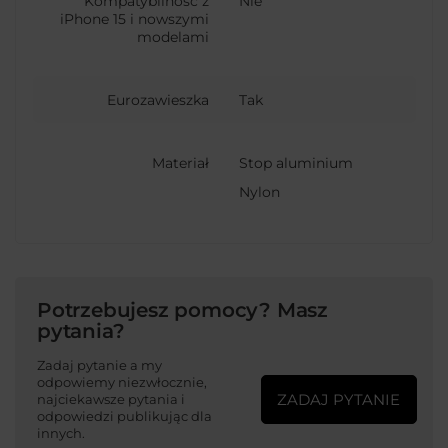
Kompatybilność z
Nie
iPhone 15 i nowszymi
modelami
Eurozawieszka
Tak
Materiał
Stop aluminium
Nylon
Potrzebujesz pomocy? Masz
pytania?
Zadaj pytanie a my
odpowiemy niezwłocznie,
ZADAJ PYTANIE
najciekawsze pytania i
odpowiedzi publikując dla
innych.