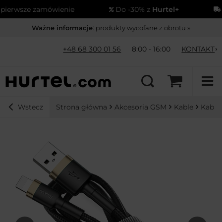
rwsze zamówienie
Do -30% z
Hurtel+
Wy
Ważne informacje
: produkty wycofane z obrotu »
+48 68 300 01 56
8:00 - 16:00
KONTAKT
Strona główna
Akcesoria GSM
Kable
Kable
Wstecz