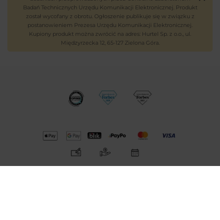
Badań Technicznych Urzędu Komunikacji Elektronicznej. Produkt
został wycofany z obrotu. Ogłoszenie publikuje się w związku z
postanowieniem Prezesa Urzędu Komunikacji Elektronicznej.
Kupiony produkt można zwrócić na adres: Hurtel Sp. z o.o., ul.
Międzyrzecka 12, 65-127 Zielona Góra.