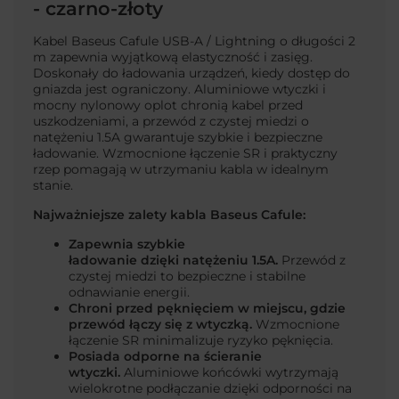
- czarno-złoty
Kabel Baseus Cafule USB-A / Lightning o długości 2
m zapewnia wyjątkową elastyczność i zasięg.
Doskonały do ładowania urządzeń, kiedy dostęp do
gniazda jest ograniczony. Aluminiowe wtyczki i
mocny nylonowy oplot chronią kabel przed
uszkodzeniami, a przewód z czystej miedzi o
natężeniu
1.5A gwarantuje szybkie i bezpieczne
ładowanie. Wzmocnione łączenie SR i praktyczny
rzep pomagają w utrzymaniu kabla w idealnym
stanie.
Najważniejsze zalety kabla Baseus Cafule:
Zapewnia szybkie
ładowanie dzięki natężeniu
1.5
A.
Przewód z
czystej miedzi to bezpieczne i stabilne
odnawianie energii.
Chroni przed
pęknięciem w miejscu, gdzie
przewód łączy się z wtyczką.
Wzmocnione
łączenie SR minimalizuje ryzyko pęknięcia.
Posiada
odporne na ścieranie
wtyczki.
Aluminiowe końcówki wytrzymają
wielokrotne podłączanie dzięki odporności na