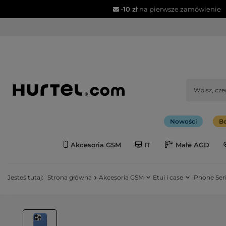
-10 zł
na pierwsze zamówienie
Nowości
Be
Akcesoria GSM
IT
Małe AGD
Jesteś tutaj:
Strona główna
Akcesoria GSM
Etui i case
iPhone Seri