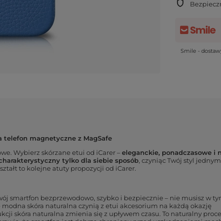
Bezpiecz
Smile - dosta
na telefon magnetyczne z MagSafe
e. Wybierz skórzane etui od iCarer –
eleganckie, ponadczasowe i 
charakterystyczny tylko dla siebie sposób
, czyniąc Twój styl jedn
tałt to kolejne atuty propozycji od iCarer.
swój smartfon bezprzewodowo, szybko i bezpiecznie – nie musisz w t
 modna skóra naturalna czynią z etui akcesorium na każdą okazję
ji skóra naturalna zmienia się z upływem czasu. To naturalny proces,