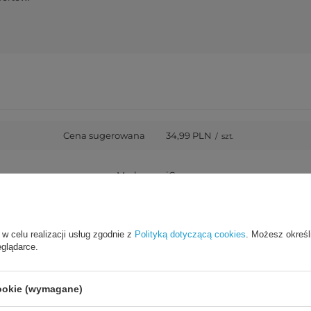
Cena sugerowana
34,99 PLN
/
szt.
Marka
iCarer
y za ten produkt na terenie UE
Shenzhen Jiabei Technology Co.
 w celu realizacji usług zgodnie z
Polityką dotyczącą cookies
. Możesz określ
eglądarce.
Symbol
6975092685586
cookie (wymagane)
Seria
iCarer Litchi Premium Leather 