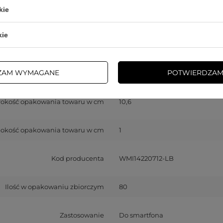
kie
Gwarancja
Akcesoria GSM
kie
atybilność - model urządzenia
iPhone 14 Pro Max
ZAM WYMAGANE
POTWIERDZAM
okość opakowania towaru w cm
17
rokość opakowania towaru w cm
10,6
okość opakowania towaru w cm
1
Kod producenta
WMI14220712-LB
Ilość w opakowaniu zbiorczym
80
Zastosowanie
Do smartfona