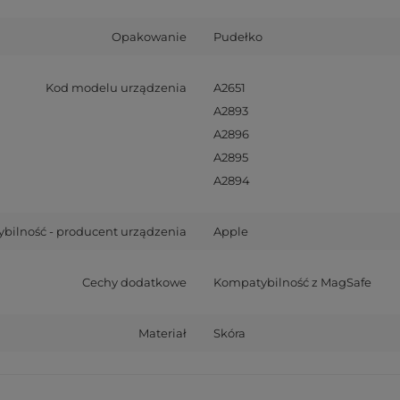
Opakowanie
Pudełko
Kod modelu urządzenia
A2651
A2893
A2896
A2895
A2894
bilność - producent urządzenia
Apple
Cechy dodatkowe
Kompatybilność z MagSafe
Materiał
Skóra