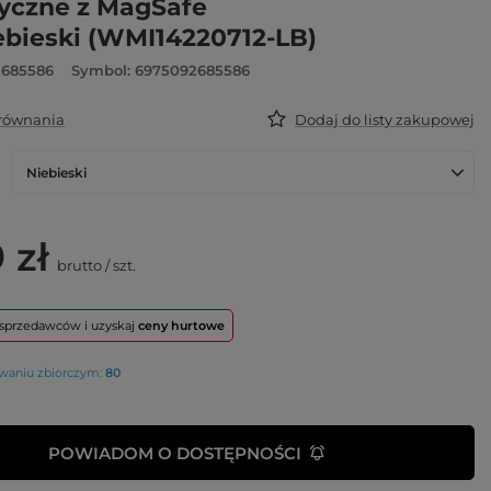
yczne z MagSafe
ebieski (WMI14220712-LB)
2685586
Symbol: 6975092685586
orównania
Dodaj do listy zakupowej
Niebieski
 zł
brutto
/
szt.
o sprzedawców i uzyskaj
ceny hurtowe
owaniu zbiorczym:
80
POWIADOM O DOSTĘPNOŚCI