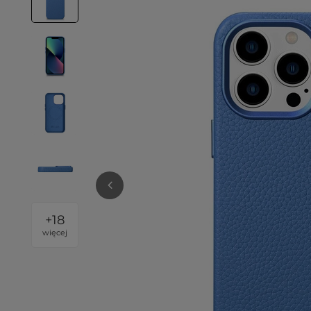
+
18
więcej