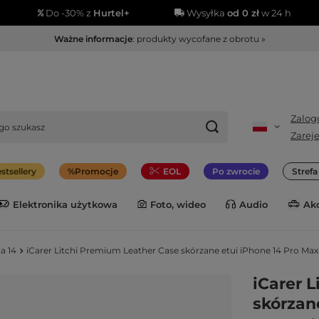
Do -30% z
Hurtel+
Wysyłka
od 0 zł
w 24 h
Ważne informacje
: produkty wycofane z obrotu »
Zalogu
Zareje
stsellery
Promocje
EOL
Po zwrocie
Stref
Elektronika użytkowa
Foto, wideo
Audio
Ak
a 14
iCarer Litchi Premium Leather Case skórzane etui iPhone 14 Pro Ma
iCarer 
skórzan