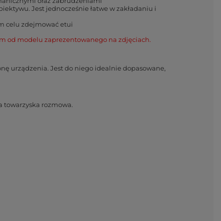
chanicznymi oraz zabrudzeniami
obiektywu. Jest jednocześnie łatwe w zakładaniu i
ym celu zdejmować etui
dem od modelu zaprezentowanego na zdjęciach.
onę urządzenia. Jest do niego idealnie dopasowane,
kła towarzyska rozmowa.