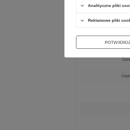
Analityczne pliki coo
Reklamowe pliki coo
Komp
POTWIERD
Wys
Sze
Głęb