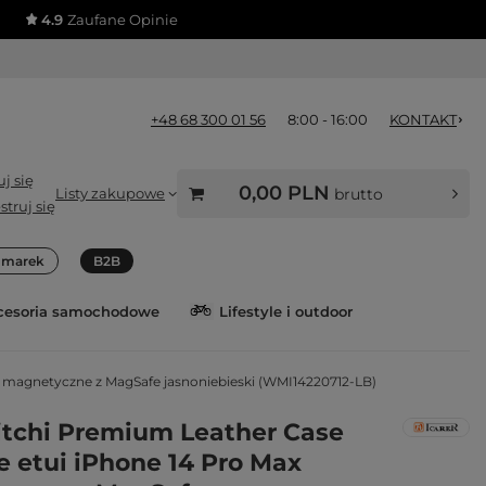
4.9
Zaufane Opinie
+48 68 300 01 56
8:00 - 16:00
KONTAKT
j się
0,00 PLN
Listy zakupowe
brutto
struj się
a marek
B2B
cesoria samochodowe
Lifestyle i outdoor
x magnetyczne z MagSafe jasnoniebieski (WMI14220712-LB)
Litchi Premium Leather Case
e etui iPhone 14 Pro Max