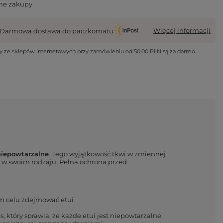
ne zakupy
Więcej informacji
Darmowa dostawa do paczkomatu
wy ze sklepów internetowych przy zamówieniu od
50,00 PLN
są za darmo.
niepowtarzalne
. Jego wyjątkowość tkwi w zmiennej
ym w swoim rodzaju. Pełna ochrona przed
ym celu zdejmować etui
 który sprawia, że każde etui jest niepowtarzalne