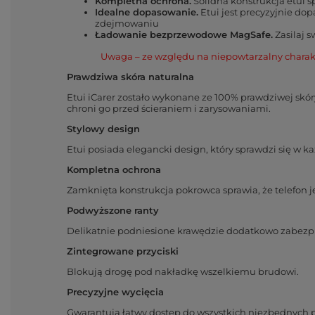
Kompletna ochrona.
Solidna konstrukcja etui 
Idealne dopasowanie.
Etui jest precyzyjnie dop
zdejmowaniu
Ładowanie bezprzewodowe MagSafe.
Zasilaj 
Uwaga – ze względu na niepowtarzalny charak
Prawdziwa skóra naturalna
Etui iCarer zostało wykonane ze 100% prawdziwej skór
chroni go przed ścieraniem i zarysowaniami.
Stylowy design
Etui posiada elegancki design, który sprawdzi się w 
Kompletna ochrona
Zamknięta konstrukcja pokrowca sprawia, że telefon je
Podwyższone ranty
Delikatnie podniesione krawędzie dodatkowo zabezpie
Zintegrowane przyciski
Blokują drogę pod nakładkę wszelkiemu brudowi.
Precyzyjne wycięcia
Gwarantują łatwy dostęp do wszystkich niezbędnych 