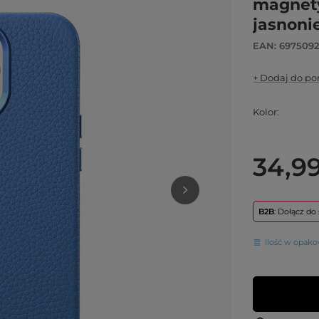
magnet
jasnoni
EAN: 697509
+ Dodaj do p
Kolor
34,99
B2B
: Dołącz d
Ilość w opak