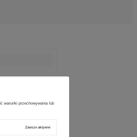
,Ltd
Więcej
ić warunki przechowywania lub
Zawsze aktywne
Case