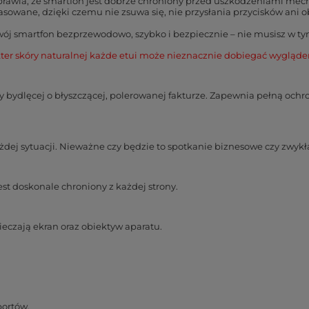
sprawia, że smartfon jest dobrze chroniony przed uszkodzeniami me
asowane, dzięki czemu nie zsuwa się, nie przysłania przycisków ani 
swój smartfon bezprzewodowo, szybko i bezpiecznie – nie musisz w t
ter skóry naturalnej każde etui może nieznacznie dobiegać wyglą
y bydlęcej o błyszczącej, polerowanej fakturze. Zapewnia pełną ochr
każdej sytuacji. Nieważne czy będzie to spotkanie biznesowe czy zwy
st doskonale chroniony z każdej strony.
czają ekran oraz obiektyw aparatu.
portów.