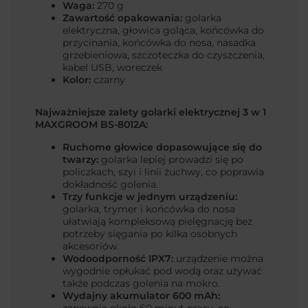
Waga:
270 g
Zawartość opakowania:
golarka
elektryczna, głowica goląca, końcówka do
przycinania, końcówka do nosa, nasadka
grzebieniowa, szczoteczka do czyszczenia,
kabel USB, woreczek
Kolor:
czarny
Najważniejsze zalety golarki elektrycznej 3 w 1
MAXGROOM BS-8012A:
Ruchome głowice dopasowujące się do
twarzy:
golarka lepiej prowadzi się po
policzkach, szyi i linii żuchwy, co poprawia
dokładność golenia.
Trzy funkcje w jednym urządzeniu:
golarka, trymer i końcówka do nosa
ułatwiają kompleksową pielęgnację bez
potrzeby sięgania po kilka osobnych
akcesoriów.
Wodoodporność IPX7:
urządzenie można
wygodnie opłukać pod wodą oraz używać
także podczas golenia na mokro.
Wydajny akumulator 600 mAh:
zapewnia około 60 minut pracy, co