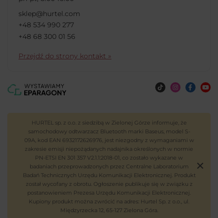
sklep@hurtel.com
+48 534 990 277
+48 68 300 01 56
Przejdź do strony kontakt »
HURTEL sp. z o.o. z siedzibą w Zielonej Górze informuje, że
samochodowy odtwarzacz Bluetooth marki Baseus, model S-
09A, kod EAN 6932172626976, jest niezgodny z wymaganiami w
zakresie emisji niepożądanych nadajnika określonych w normie
PN-ETSI EN 301 357 V2.1.1:2018-01, co zostało wykazane w
badaniach przeprowadzonych przez Centralne Laboratorium
Badań Technicznych Urzędu Komunikacji Elektronicznej. Produkt
został wycofany z obrotu. Ogłoszenie publikuje się w związku z
postanowieniem Prezesa Urzędu Komunikacji Elektronicznej.
Kupiony produkt można zwrócić na adres: Hurtel Sp. z o.o., ul.
Międzyrzecka 12, 65-127 Zielona Góra.