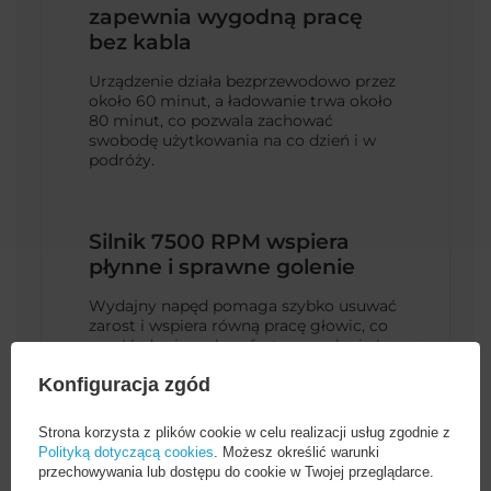
zapewnia wygodną pracę
bez kabla
Urządzenie działa bezprzewodowo przez
około 60 minut, a ładowanie trwa około
80 minut, co pozwala zachować
swobodę użytkowania na co dzień i w
podróży.
Silnik 7500 RPM wspiera
płynne i sprawne golenie
Wydajny napęd pomaga szybko usuwać
zarost i wspiera równą pracę głowic, co
przekłada się na komfortowe golenie bez
zbędnego przeciągania po skórze.
Konfiguracja zgód
Strona korzysta z plików cookie w celu realizacji usług zgodnie z
Polityką dotyczącą cookies
. Możesz określić warunki
przechowywania lub dostępu do cookie w Twojej przeglądarce.