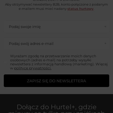
Aby otrzymywać newslettery B2B, konto połączone z podanym
e-mailem musi mieć nadany
status hurtowy
.
Podaj swoje imię
Podaj swój adres e-mail
Wyrażam zgodę na przetwarzanie moich danych
osobowych (adres e-mail) na potrzeby wysyłki
newslettera z informacją handlową (marketing). Więcej
w
polityce prywatności.
ZAPISZ SIĘ DO NEWSLETTERA
Dołącz do
Hurtel+
, gdzie