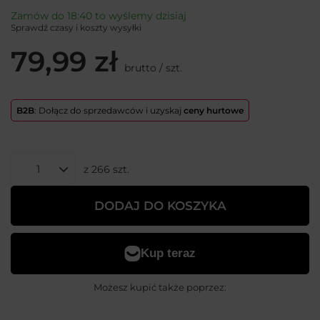
Zamów do
18:40 to wyślemy dzisiaj
Sprawdź czasy i koszty wysyłki
79,99 zł
brutto
/
szt.
B2B
: Dołącz do sprzedawców i uzyskaj
ceny hurtowe
z
266
szt.
DODAJ DO KOSZYKA
Możesz kupić także poprzez: