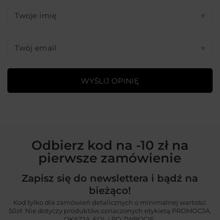
Twoje imię
Twój email
WYŚLIJ OPINIĘ
Odbierz kod na -10 zł na
pierwsze zamówienie
Zapisz się do newslettera i bądź na
bieżąco!
Kod tylko dla zamówień detalicznych o minimalnej wartości
50zł. Nie dotyczy produktów oznaczonych etykietą PROMOCJA,
OKAZJA, EOL i PO ZWROCIE.