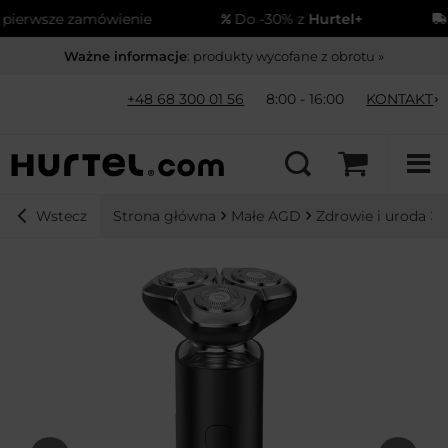
erwsze zamówienie
Do -30% z
Hurtel+
Wy
Ważne informacje
: produkty wycofane z obrotu »
+48 68 300 01 56
8:00 - 16:00
KONTAKT
Strona główna
Małe AGD
Zdrowie i uroda
Wstecz