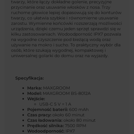
twarzy, które łączy dokładne golenie, precyzyjne
przycinanie oraz usuwanie włosków z nosa. Trzy
ruchome głowice lepiej dopasowują się do konturów
twarzy, co ułatwia szybkie i równomierne usuwanie
zarostu. Wymienne końcówki rozszerzają możliwości
urządzenia, dzięki czemu jeden sprzęt sprawdzi się w
kilku zastosowaniach. Wodoodporność IPX7 pozwala
na wygodne czyszczenie pod bieżącą wodą oraz
używanie na mokro i sucho. To praktyczny wybór dla
osób, które szukają wygodnej, kompaktowej i
uniwersalnej golarki do domu oraz na wyjazdy.
Specyfikacja:
Marka:
MAXGROOM
Model:
MAXGROOM BS-8012A
Wejście:
USB-C 5 V = 1 A
Pojemność baterii:
600 mAh
Czas pracy:
około 60 minut
Czas ładowania:
około 80 minut
Prędkość silnika:
7500 RPM
Wodoodporność:
IPX7