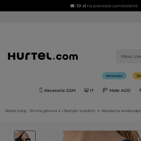
-10 zł
na pierwsze zamówienie
Nowości
Be
Akcesoria GSM
IT
Małe AGD
Jesteś tutaj:
Strona główna
Lifestyle i outdoor
Akcesoria wodoodp