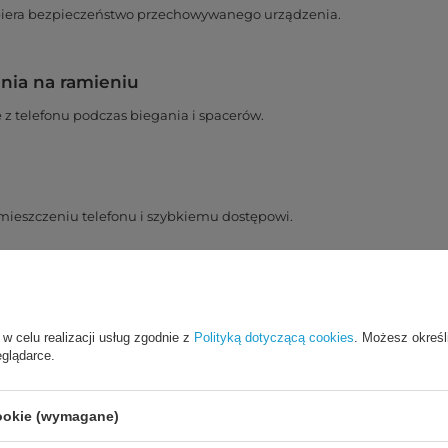
iera bezpieczeństwo przechowywanego urządzenia.
nia na ramieniu
z telefonu podczas biegania i spacerów.
ieszczeniu telefonu i szybkiemu dostępowi.
ści w ruchu
e liczy się ochrona telefonu i wygoda noszenia.
 w celu realizacji usług zgodnie z
Polityką dotyczącą cookies
. Możesz określ
eglądarce.
cookie (wymagane)