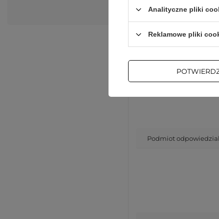
Analityczne pliki coo
Reklamowe pliki coo
POTWIERD
Podmiot odpowiedzialn