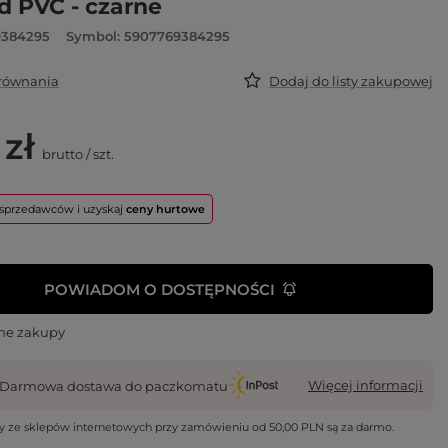
 PVC - czarne
9384295
Symbol: 5907769384295
orównania
Dodaj do listy zakupowej
 zł
brutto
/
szt.
o sprzedawców i uzyskaj
ceny hurtowe
POWIADOM O DOSTĘPNOŚCI
ne zakupy
Więcej informacji
Darmowa dostawa do paczkomatu
wy ze sklepów internetowych przy zamówieniu od
50,00 PLN
są za darmo.