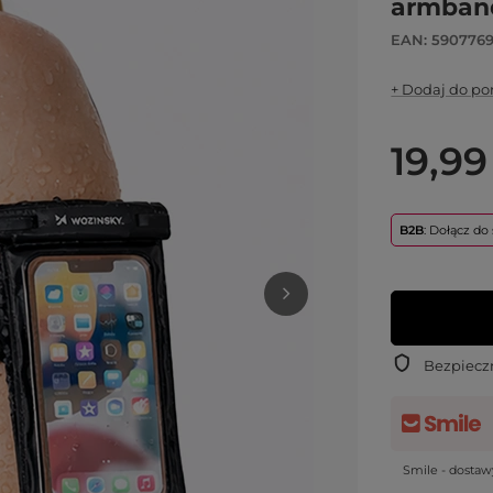
armband
EAN: 590776
+ Dodaj do p
19,99
B2B
: Dołącz d
Bezpiecz
Smile - dosta