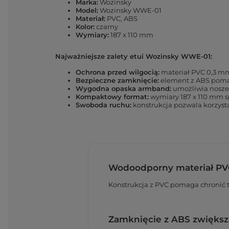
Marka:
Wozinsky
Model:
Wozinsky WWE-01
Materiał:
PVC, ABS
Kolor:
czarny
Wymiary:
187 x 110 mm
Najważniejsze zalety etui Wozinsky WWE-01:
Ochrona przed wilgocią:
materiał PVC 0,3 mm
Bezpieczne zamknięcie:
element z ABS pomag
Wygodna opaska armband:
umożliwia noszen
Kompaktowy format:
wymiary 187 x 110 mm 
Swoboda ruchu:
konstrukcja pozwala korzysta
Wodoodporny materiał PV
Konstrukcja z PVC pomaga chronić t
Zamknięcie z ABS zwiększ