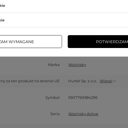
kie
kie
ZAM WYMAGANE
POTWIERDZAM
Cena sugerowana
19,99 PLN
/
szt.
Marka
Wozinsky
y za ten produkt na terenie UE
Hurtel Sp. z o.o.
Więcej
Symbol
5907769384295
Seria
Wozinsky Active