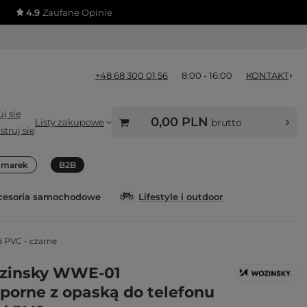
4.9
Zaufane Opinie
+48 68 300 01 56
8:00 - 16:00
KONTAKT
j się
0,00 PLN
Listy zakupowe
brutto
struj się
a marek
B2B
cesoria samochodowe
Lifestyle i outdoor
 PVC - czarne
ozinsky WWE-01
orne z opaską do telefonu