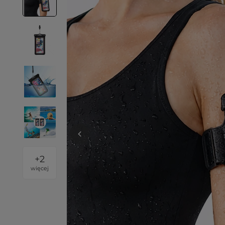
+
2
więcej