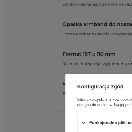
Solidny mechanizm zamykania wsp
Opaska armband do nosze
Forma armband ułatwia korzystanie 
Format 187 x 110 mm
Rozmiar etui sprzyja wygodnemu um
Wsparcie podczas aktywno
Konfiguracja zgód
Etui sprawdza się w sytuacjach, gdzi
Strona korzysta z plików cookie
dostępu do cookie w Twojej prz
Funkcjonalne pliki 