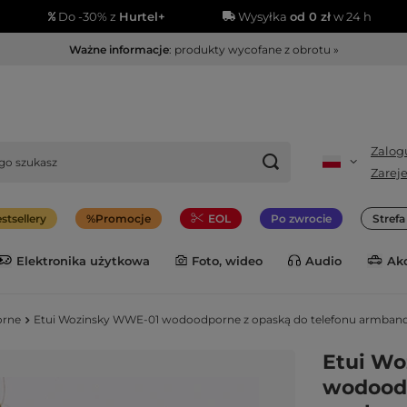
Do -30% z
Hurtel+
Wysyłka
od 0 zł
w 24 h
Ważne informacje
: produkty wycofane z obrotu »
Zalogu
Zareje
stsellery
Promocje
EOL
Po zwrocie
Stref
Elektronika użytkowa
Foto, wideo
Audio
Ak
orne
Etui Wozinsky WWE-01 wodoodporne z opaską do telefonu armband
Etui W
wodoodp