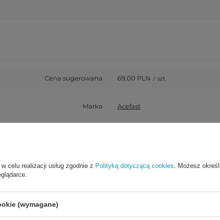
Cena sugerowana
69,00 PLN
/
szt.
Marka
Acefast
y za ten produkt na terenie UE
Hurtel Sp. z o.o.
Więcej
Symbol
6974316280682
 w celu realizacji usług zgodnie z
Polityką dotyczącą cookies
. Możesz określ
eglądarce.
Gwarancja
Akcesoria GSM
cookie (wymagane)
 z opakowaniem jednostkowym
64