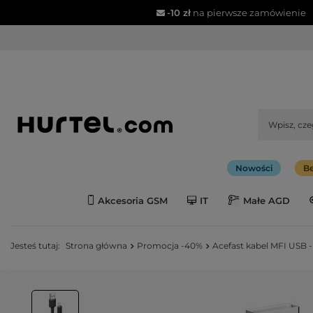
-10 zł
na pierwsze zamówienie
Nowości
Be
Akcesoria GSM
IT
Małe AGD
Jesteś tutaj:
Strona główna
Promocja -40%
Acefast kabel MFI USB -