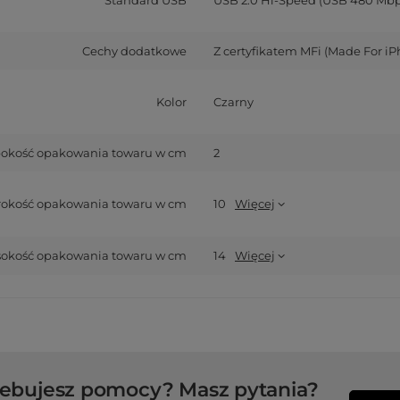
Cechy dodatkowe
Z certyfikatem MFi (Made For i
Kolor
Czarny
okość opakowania towaru w cm
2
rokość opakowania towaru w cm
10
Więcej
okość opakowania towaru w cm
14
Więcej
zebujesz pomocy? Masz pytania?