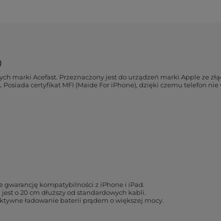
)
ych marki Acefast. Przeznaczony jest do urządzeń marki Apple ze złą
. Posiada certyfikat MFI (Maide For iPhone), dzięki czemu telefon n
e gwarancję kompatybilności z iPhone i iPad.
jest o 20 cm dłuższy od standardowych kabli.
ktywne ładowanie baterii prądem o większej mocy.