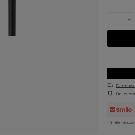
Darmowa 
Bezpiecz
Smile - dosta