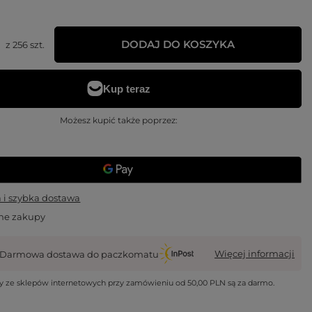
DODAJ DO KOSZYKA
z
256
szt.
Możesz kupić także poprzez:
i szybka dostawa
ne zakupy
Więcej informacji
Darmowa dostawa do paczkomatu
wy ze sklepów internetowych przy zamówieniu od
50,00 PLN
są za darmo.