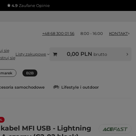
4.9
Zaufane Opinie
+48 68 300 01 56
8:00 - 16:00
KONTAKT
j się
0,00 PLN
Listy zakupowe
brutto
struj się
a marek
B2B
cesoria samochodowe
Lifestyle i outdoor
OL
 kabel MFI USB - Lightning