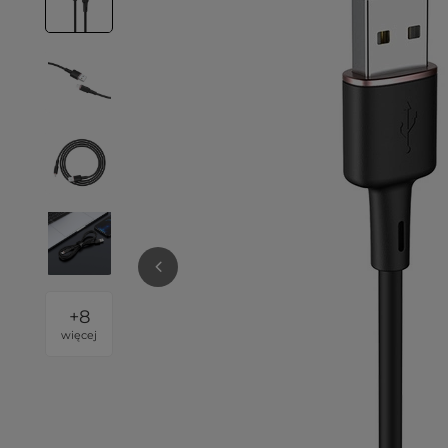
+
8
więcej