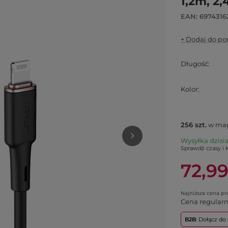
1,2m, 2,
EAN: 697431
+ Dodaj do p
Długość
Kolor
256
szt.
w mag
Wysyłka
dzisi
Sprawdź czasy i 
72,99
Najniższa cena p
Cena regular
B2B
: Dołącz d