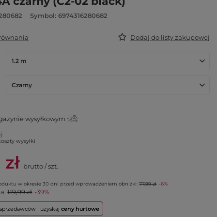
4A czarny (C2-02 black)
6280682
Symbol: 6974316280682
orównania
Dodaj do listy zakupowej
1.2 m
Czarny
azynie wysyłkowym
aj
koszty wysyłki
 zł
brutto
/
szt.
roduktu w okresie 30 dni przed wprowadzeniem obniżki:
77,99 zł
-6%
na:
119,99 zł
-39%
o sprzedawców i uzyskaj
ceny hurtowe