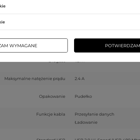
kie
Kod producenta
C2-02-A-L black
kie
Rodzaj złącza
USB-A (męski)
Lightning (męski)
ZAM WYMAGANE
POTWIERDZAM
Długość
1.2 m
Maksymalne natężenie prądu
2.4 A
Opakowanie
Pudełko
Funkcje kabla
Przesyłanie danych
Ładowanie
Standard USB
USB 2.0 Hi-Speed (USB 480 Mbp