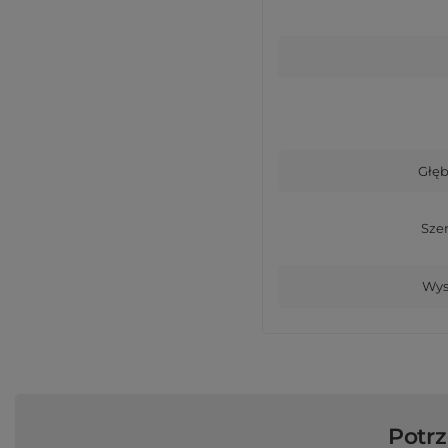
Głęb
Sze
Wys
Potr