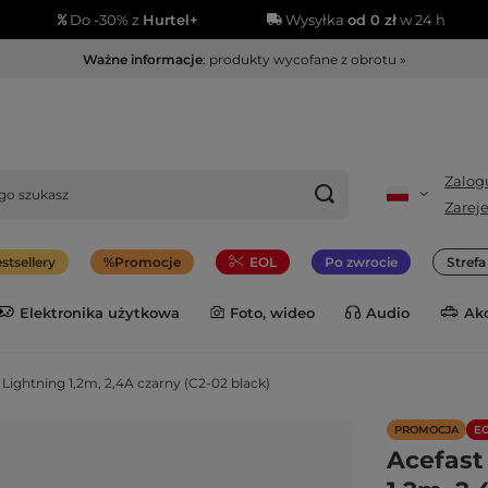
Do -30% z
Hurtel+
Wysyłka
od 0 zł
w 24 h
Ważne informacje
: produkty wycofane z obrotu »
Zalogu
Zareje
stsellery
Promocje
EOL
Po zwrocie
Stref
Elektronika użytkowa
Foto, wideo
Audio
Ak
 Lightning 1,2m, 2,4A czarny (C2-02 black)
PROMOCJA
E
Acefast