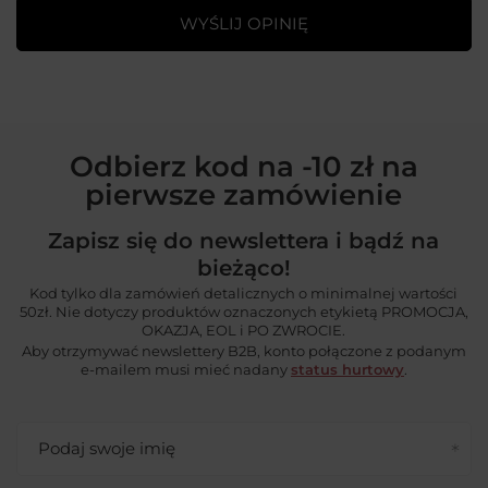
WYŚLIJ OPINIĘ
Odbierz kod na -10 zł na
pierwsze zamówienie
Zapisz się do newslettera i bądź na
bieżąco!
Kod tylko dla zamówień detalicznych o minimalnej wartości
50zł. Nie dotyczy produktów oznaczonych etykietą PROMOCJA,
OKAZJA, EOL i PO ZWROCIE.
Aby otrzymywać newslettery B2B, konto połączone z podanym
e-mailem musi mieć nadany
status hurtowy
.
Podaj swoje imię