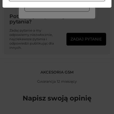
WIĘCEJ INFO
Potrzebujesz pomocy? Masz
pytania?
Zadaj pytanie a my
odpowiemy niezwłocznie,
ZADAJ PYTANIE
najciekawsze pytania i
odpowiedzi publikując dla
innych.
AKCESORIA GSM
Gwarancja 12 miesięcy
Napisz swoją opinię