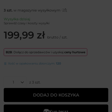
3
szt.
w magazynie wysyłkowym
Wysyłka
dzisiaj
Sprawdź czasy i koszty wysyłki
199,99 zł
brutto
/
szt.
B2B
: Dołącz do sprzedawców i uzyskaj
ceny hurtowe
Ilość w opakowaniu zbiorczym:
120
z
3
szt.
DODAJ DO KOSZYKA