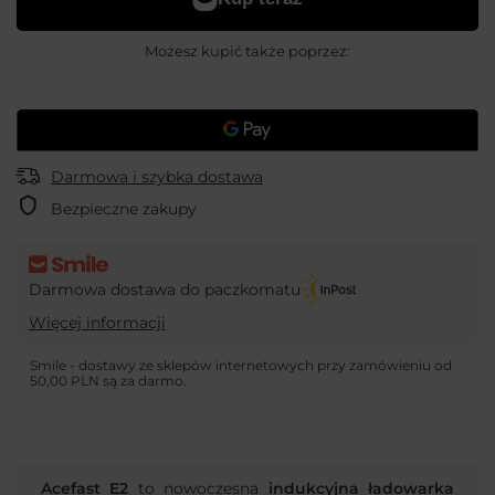
Możesz kupić także poprzez:
Darmowa i szybka dostawa
Bezpieczne zakupy
Darmowa dostawa do paczkomatu
Więcej informacji
Smile - dostawy ze sklepów internetowych przy zamówieniu od
50,00 PLN
są za darmo.
Acefast E2
to nowoczesna
indukcyjna ładowarka