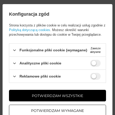
Moc maksymalna
10 W
Konfiguracja zgód
Strona korzysta z plików cookie w celu realizacji usług zgodnie z
Maksymalne natężenie
2 A
Polityką dotyczącą cookies
. Możesz określić warunki
prądu
przechowywania lub dostępu do cookie w Twojej przeglądarce.
Rodzaj ładowarki
Bezprzewodowa
Zawsze
Funkcjonalne pliki cookie (wymagane)
aktywne
Analityczne pliki cookie
Kabel w zestawie
z kablem USB-C
Wystarczy
założyć konto
i zrobić
Reklamowe pliki cookie
zakupy za
min. 50 zł
, aby
Standard ładowania
Qi
odblokować zniżki na kolejne
bezprzewodowego
zamówienia
POTWIERDZAM WSZYSTKIE
Kolor
Szary
ZAŁÓŻ KONTO
POTWIERDZAM WYMAGANE