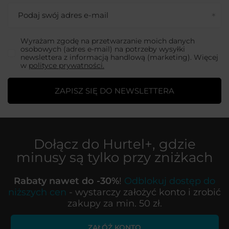
Podaj swój adres e-mail
Wyrażam zgodę na przetwarzanie moich danych
osobowych (adres e-mail) na potrzeby wysyłki
newslettera z informacją handlową (marketing). Więcej
w
polityce prywatności.
ZAPISZ SIĘ DO NEWSLETTERA
Dołącz do
Hurtel+
, gdzie
minusy są tylko przy zniżkach
Rabaty nawet do -30%
!
Odblokuj dostęp do
niższych cen
- wystarczy założyć konto i zrobić
zakupy za min. 50 zł.
ZAŁÓŻ KONTO