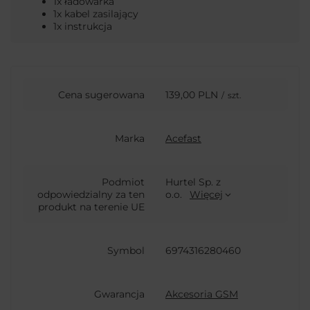
1x ładowarka
1x kabel zasilający
1x instrukcja
Cena sugerowana
139,00 PLN
/
szt.
Marka
Acefast
Podmiot
Hurtel Sp. z
odpowiedzialny za ten
o.o.
Więcej
produkt na terenie UE
Symbol
6974316280460
Gwarancja
Akcesoria GSM