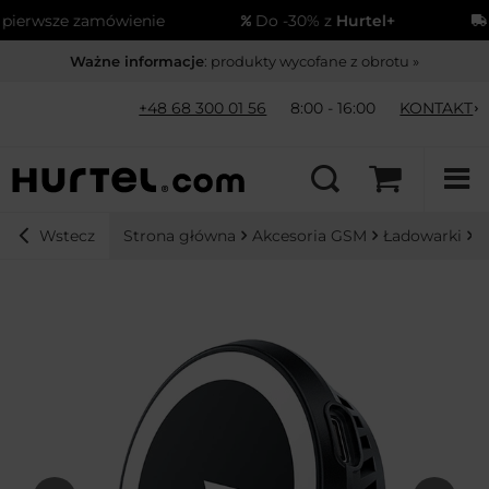
erwsze zamówienie
Do -30% z
Hurtel+
Wy
Ważne informacje
: produkty wycofane z obrotu »
+48 68 300 01 56
8:00 - 16:00
KONTAKT
Strona główna
Akcesoria GSM
Ładowarki
Ł
Wstecz