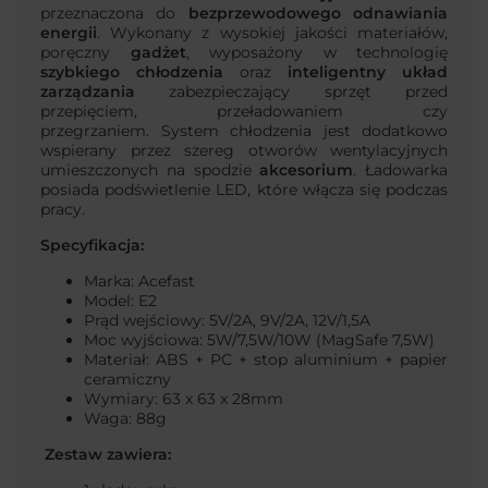
przeznaczona do
bezprzewodowego odnawiania
energii
. Wykonany z wysokiej jakości materiałów,
poręczny
gadżet
, wyposażony w technologię
szybkiego chłodzenia
oraz
inteligentny układ
zarządzania
zabezpieczający sprzęt przed
przepięciem, przeładowaniem czy
przegrzaniem. System chłodzenia jest dodatkowo
wspierany przez szereg otworów wentylacyjnych
umieszczonych na spodzie
akcesorium
. Ładowarka
posiada podświetlenie LED, które włącza się podczas
pracy.
Specyfikacja:
Marka: Acefast
Model: E2
Prąd wejściowy: 5V/2A, 9V/2A, 12V/1,5A
Moc wyjściowa: 5W/7,5W/10W (MagSafe 7,5W)
Materiał: ABS + PC + stop aluminium + papier
ceramiczny
Wymiary: 63 x 63 x 28mm
Waga: 88g
Zestaw zawiera: