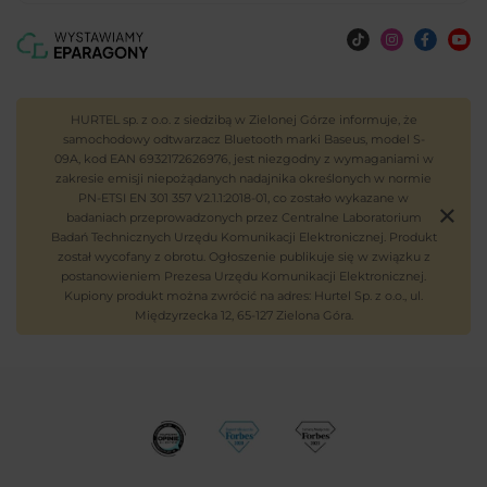
HURTEL sp. z o.o. z siedzibą w Zielonej Górze informuje, że
samochodowy odtwarzacz Bluetooth marki Baseus, model S-
09A, kod EAN 6932172626976, jest niezgodny z wymaganiami w
zakresie emisji niepożądanych nadajnika określonych w normie
PN-ETSI EN 301 357 V2.1.1:2018-01, co zostało wykazane w
badaniach przeprowadzonych przez Centralne Laboratorium
Badań Technicznych Urzędu Komunikacji Elektronicznej. Produkt
został wycofany z obrotu. Ogłoszenie publikuje się w związku z
postanowieniem Prezesa Urzędu Komunikacji Elektronicznej.
Kupiony produkt można zwrócić na adres: Hurtel Sp. z o.o., ul.
Międzyrzecka 12, 65-127 Zielona Góra.