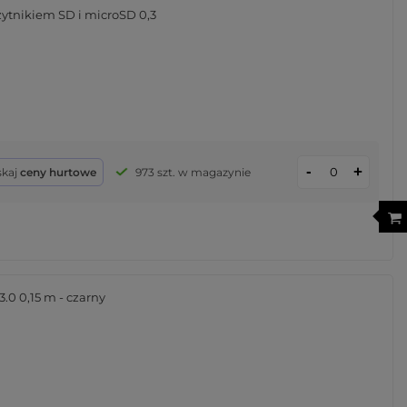
ytnikiem SD i microSD 0,3
-
+
skaj
ceny hurtowe
973 szt. w magazynie
0 0,15 m - czarny