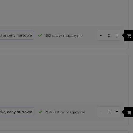
-
+
skaj
ceny hurtowe
1162 szt. w magazynie
-
+
skaj
ceny hurtowe
2043 szt. w magazynie