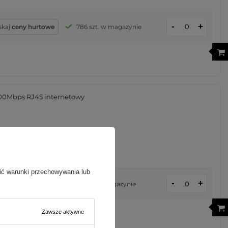
-
+
skaj
ceny hurtowe
786 szt. w magazynie
000Mbps RJ45 internetowy
ić warunki przechowywania lub
-
+
aj
ceny hurtowe
782 szt. w magazynie
Zawsze aktywne