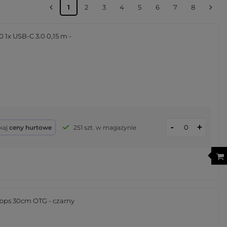
1
2
3
4
5
6
7
8
1x USB-C 3.0 0,15 m -
-
+
kaj
ceny hurtowe
251 szt. w magazynie
Gbps 30cm OTG - czarny