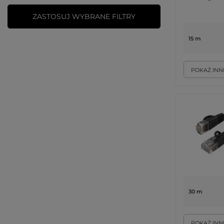
ZASTOSUJ WYBRANE FILTRY
15 m
POKAŻ INN
30 m
POKAŻ INN