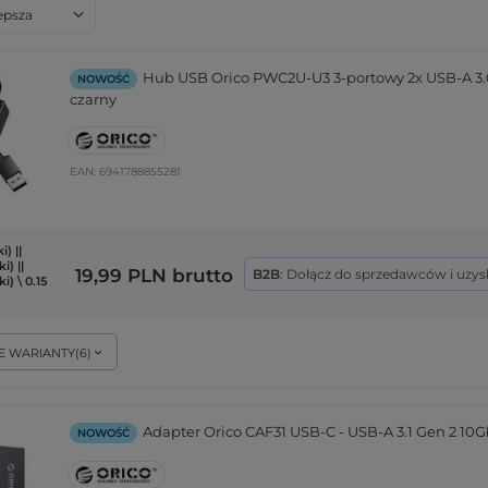
anie
lepsza
Hub USB Orico PWC2U-U3 3-portowy 2x USB-A 3.0 
NOWOŚĆ
czarny
EAN:
6941788855281
) ||
i) ||
19,99 PLN
brutto
B2B
: Dołącz do sprzedawców i uzys
) \ 0.15
E WARIANTY
(
6
)
Adapter Orico CAF31 USB-C - USB-A 3.1 Gen 2 10
NOWOŚĆ