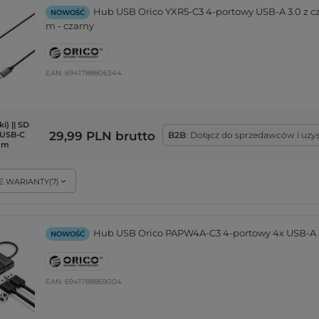
Hub USB Orico YXR5-C3 4-portowy USB-A 3.0 z cz
NOWOŚĆ
m - czarny
EAN:
6941788806344
i) || SD
29,99 PLN
brutto
B2B
: Dołącz do sprzedawców i uzy
| USB-C
3 m
E WARIANTY
(
7
)
Hub USB Orico PAPW4A-C3 4-portowy 4x USB-A 3.
NOWOŚĆ
EAN:
6941788869004