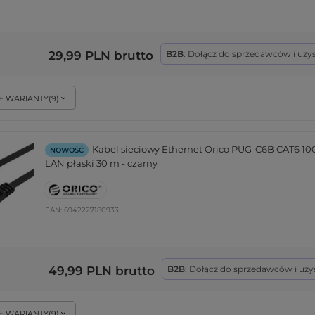
29,99 PLN
brutto
B2B
: Dołącz do sprzedawców i uzy
E WARIANTY
(
9
)
Kabel sieciowy Ethernet Orico PUG-C6B CAT6 1
NOWOŚĆ
LAN płaski 30 m - czarny
EAN:
6942227180933
49,99 PLN
brutto
B2B
: Dołącz do sprzedawców i uzy
E WARIANTY
(
9
)