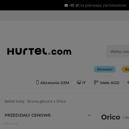
-10 zł
na pierwsze zamówienie
Nowości
Be
Akcesoria GSM
IT
Małe AGD
Jesteś tutaj:
Strona główna
Orico
PRZEDZIAŁY CENOWE
Orico
( i
Resetuj