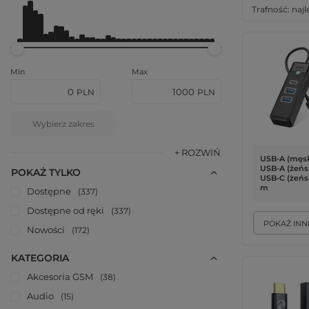
Od
0.00PLN - 10.00PLN
Do
1000.00PLN - 1999.99PLN
Zmień sortow
Trafność: naj
Min
Max
PLN
PLN
-
Wybierz zakres
+ ROZWIŃ
USB-A (męski
USB-A (żeńsk
POKAŻ TYLKO
USB-C (żeński
m
Dostępne
337
Dostępne od ręki
337
POKAŻ INN
Nowości
172
KATEGORIA
Akcesoria GSM
38
Audio
15