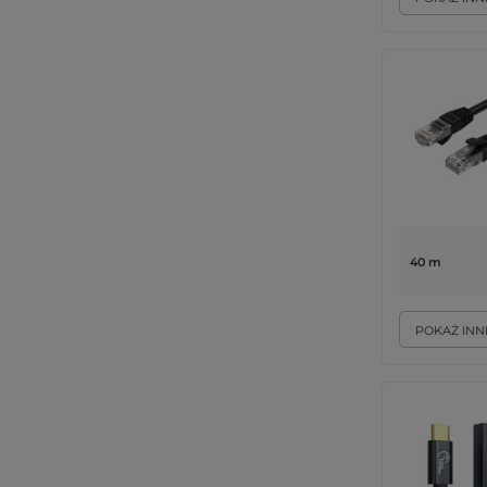
40 m
POKAŻ INN