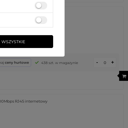
000Mbps RJ45 internetowy
 WSZYSTKIE
-
+
kaj
ceny hurtowe
438 szt. w magazynie
000Mbps RJ45 internetowy