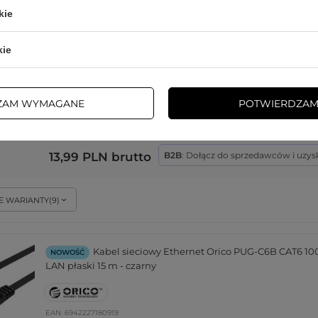
kie
Kabel sieciowy Ethernet Orico PUG-C6B CAT6 1
NOWOŚĆ
LAN płaski 3 m - czarny
kie
EAN:
6942227180872
ZAM WYMAGANE
POTWIERDZAM
13,99 PLN
brutto
B2B
: Dołącz do sprzedawców i uzys
E WARIANTY
(
9
)
Kabel sieciowy Ethernet Orico PUG-C6B CAT6 1
NOWOŚĆ
LAN płaski 15 m - czarny
EAN:
6942227180919