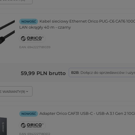
Kabel sieciowy Ethernet Orico PUG-C6 CAT6 10
NOWOŚĆ
LAN okrągły 40 m - czarny
EAN:
6942227181039
59,99 PLN
brutto
B2B
: Dołącz do sprzedawców i uzy
E WARIANTY
(
9
)
Adapter Orico CAF31 USB-C - USB-A 3.1 Gen 2 10
NOWOŚĆ
EAN:
6942227180612