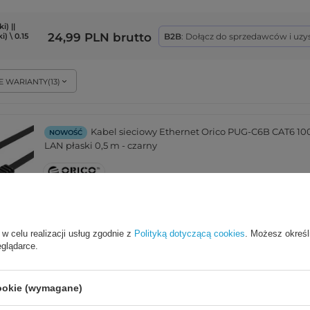
i) ||
24,99 PLN
brutto
B2B
: Dołącz do sprzedawców i uzy
) \ 0.15
E WARIANTY
(
13
)
Kabel sieciowy Ethernet Orico PUG-C6B CAT6 1
NOWOŚĆ
LAN płaski 0,5 m - czarny
EAN:
6942227180841
 w celu realizacji usług zgodnie z
Polityką dotyczącą cookies
. Możesz określ
eglądarce.
9,99 PLN
brutto
B2B
: Dołącz do sprzedawców i uzysk
cookie (wymagane)
E WARIANTY
(
9
)