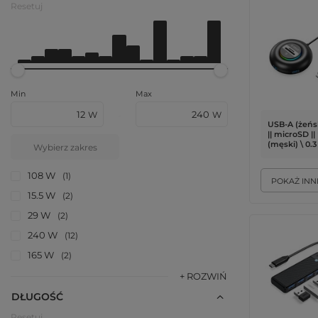
Resetuj
Od
12 W
Do
240 W
Min
Max
W
W
-
USB-A (żeńsk
|| microSD |
(męski) \ 0.
Wybierz zakres
108 W
1
POKAŻ INN
15.5 W
2
29 W
2
240 W
12
165 W
2
+ ROZWIŃ
DŁUGOŚĆ
Resetuj