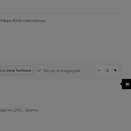
00Mbps RJ45 internetowy
-
+
skaj
ceny hurtowe
162 szt. w magazynie
Gbps 1m OTG - czarny