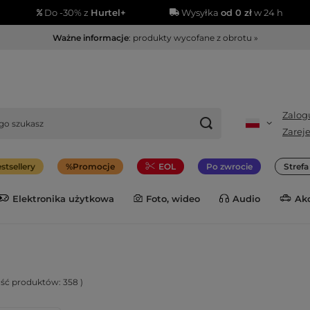
Do -30% z
Hurtel+
Wysyłka
od 0 zł
w 24 h
Ważne informacje
: produkty wycofane z obrotu »
Zalogu
Zareje
stsellery
Promocje
EOL
Po zwrocie
Stref
Elektronika użytkowa
Foto, wideo
Audio
Ak
lość produktów:
358
)