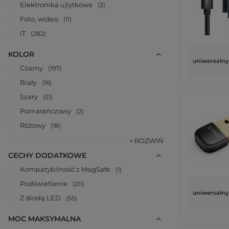
Elektronika użytkowa
3
Foto, wideo
11
IT
282
KOLOR
uniwersalny
Czarny
197
Biały
16
Szary
51
Pomarańczowy
2
Różowy
18
+ ROZWIŃ
CECHY DODATKOWE
Kompatybilność z MagSafe
1
Podświetlenie
20
uniwersalny
Z diodą LED
55
MOC MAKSYMALNA