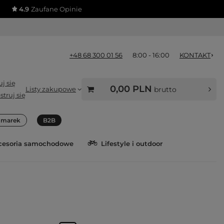
4.9
Zaufane Opinie
+48 68 300 01 56
8:00 - 16:00
KONTAKT
j się
0,00 PLN
Listy zakupowe
brutto
struj się
a marek
B2B
cesoria samochodowe
Lifestyle i outdoor