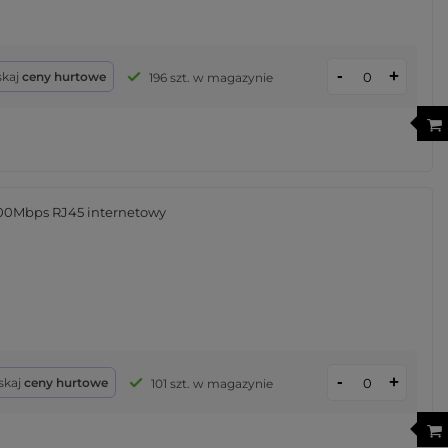
-
+
skaj
ceny hurtowe
196 szt. w magazynie
000Mbps RJ45 internetowy
-
+
skaj
ceny hurtowe
101 szt. w magazynie