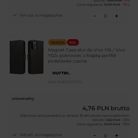
obniżki:
5,00 PLN
-4%
Cena regularna:
19,99 PLN
-76%
-
144 szt. w magazynie
+
OKAZJA
EOL
Magnet Case etui do Vivo Y16 / Vivo
Y02s pokrowiec z klapką portfel
podstawka czarne
EAN:
9145576277270
uniwersalny
4,76 PLN
brutto
Najniższa cena produktu w okresie 30 dni przed wprowadzeniem
obniżki:
3,62 PLN
+31%
Cena regularna:
19,99 PLN
-76%
-
146 szt. w magazynie
+