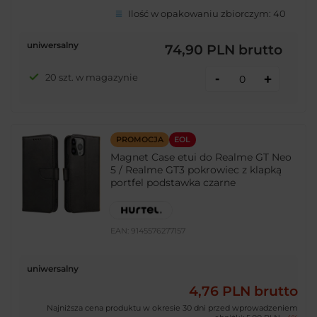
Ilość w opakowaniu zbiorczym:
40
uniwersalny
74,90 PLN
brutto
-
20 szt. w magazynie
+
PROMOCJA
EOL
Magnet Case etui do Realme GT Neo
5 / Realme GT3 pokrowiec z klapką
portfel podstawka czarne
EAN:
9145576277157
uniwersalny
4,76 PLN
brutto
Najniższa cena produktu w okresie 30 dni przed wprowadzeniem