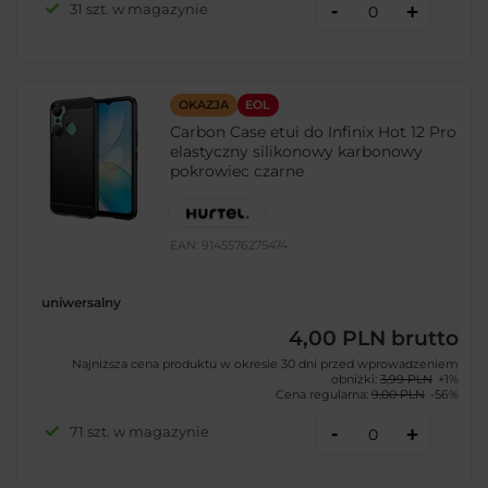
-
31 szt. w magazynie
+
OKAZJA
EOL
Carbon Case etui do Infinix Hot 12 Pro
elastyczny silikonowy karbonowy
pokrowiec czarne
EAN:
9145576275474
uniwersalny
4,00 PLN
brutto
Najniższa cena produktu w okresie 30 dni przed wprowadzeniem
obniżki:
3,99 PLN
+1%
Cena regularna:
9,00 PLN
-56%
-
71 szt. w magazynie
+