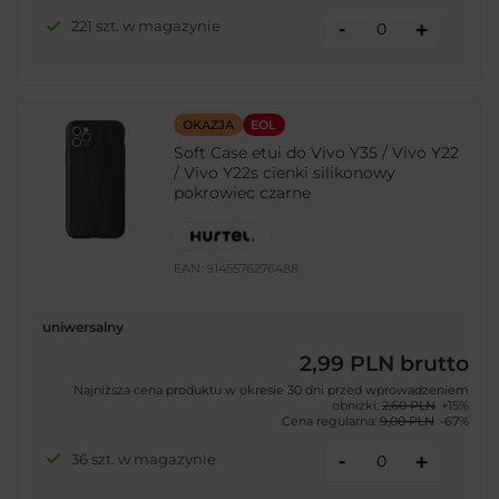
-
221 szt. w magazynie
+
OKAZJA
EOL
Soft Case etui do Vivo Y35 / Vivo Y22
/ Vivo Y22s cienki silikonowy
pokrowiec czarne
EAN:
9145576276488
uniwersalny
2,99 PLN
brutto
Najniższa cena produktu w okresie 30 dni przed wprowadzeniem
obniżki:
2,60 PLN
+15%
Cena regularna:
9,00 PLN
-67%
-
36 szt. w magazynie
+