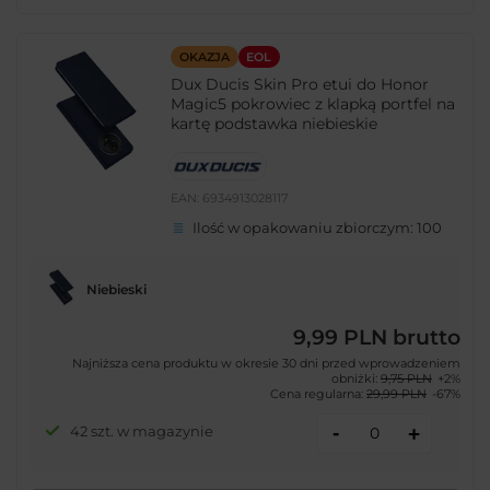
OKAZJA
EOL
Dux Ducis Skin Pro etui do Honor
Magic5 pokrowiec z klapką portfel na
kartę podstawka niebieskie
EAN:
6934913028117
Ilość w opakowaniu zbiorczym:
100
Niebieski
9,99 PLN
brutto
Najniższa cena produktu w okresie 30 dni przed wprowadzeniem
obniżki:
9,75 PLN
+2%
Cena regularna:
29,99 PLN
-67%
-
42 szt. w magazynie
+