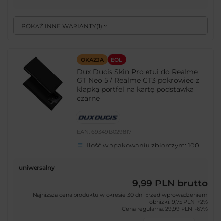
POKAŻ INNE WARIANTY
(
1
)
OKAZJA
EOL
Dux Ducis Skin Pro etui do Realme
GT Neo 5 / Realme GT3 pokrowiec z
klapką portfel na kartę podstawka
czarne
EAN:
6934913029817
Ilość w opakowaniu zbiorczym:
100
uniwersalny
9,99 PLN
brutto
Najniższa cena produktu w okresie 30 dni przed wprowadzeniem
obniżki:
9,75 PLN
+2%
Cena regularna:
29,99 PLN
-67%