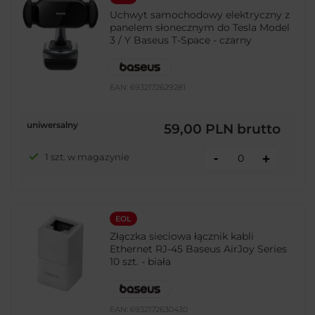
Uchwyt samochodowy elektryczny z
panelem słonecznym do Tesla Model
3 / Y Baseus T-Space - czarny
EAN:
6932172629281
uniwersalny
59,00 PLN
brutto
-
1 szt. w magazynie
+
EOL
Złączka sieciowa łącznik kabli
Ethernet RJ-45 Baseus AirJoy Series
10 szt. - biała
EAN:
6932172630430