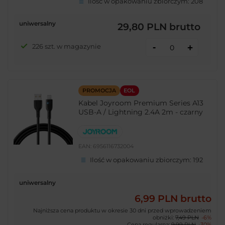
Ilość w opakowaniu zbiorczym:
208
uniwersalny
29,80 PLN
brutto
-
226 szt. w magazynie
+
PROMOCJA
EOL
Kabel Joyroom Premium Series A13
USB-A / Lightning 2.4A 2m - czarny
EAN:
6956116732004
Ilość w opakowaniu zbiorczym:
192
uniwersalny
6,99 PLN
brutto
Najniższa cena produktu w okresie 30 dni przed wprowadzeniem
obniżki:
7,49 PLN
-6%
Cena regularna:
9,99 PLN
-30%