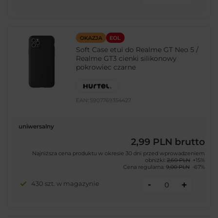
OKAZJA
EOL
Soft Case etui do Realme GT Neo 5 /
Realme GT3 cienki silikonowy
pokrowiec czarne
EAN:
5907769354427
uniwersalny
2,99 PLN
brutto
Najniższa cena produktu w okresie 30 dni przed wprowadzeniem
obniżki:
2,60 PLN
+15%
Cena regularna:
9,00 PLN
-67%
-
430 szt. w magazynie
+