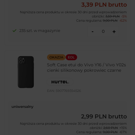
3,39 PLN
brutto
Najniższa cena produktu w okresie 30 dni przed wprowadzeniem
obniżki:
3,59 PLN
-5%
Cena regularna:
9,00 PLN
-62%
-
235 szt. w magazynie
+
OKAZJA
EOL
Soft Case etui do Vivo Y16 / Vivo Y02s
cienki silikonowy pokrowiec czarne
EAN:
5907769354526
uniwersalny
2,99 PLN
brutto
Najniższa cena produktu w okresie 30 dni przed wprowadzeniem
obniżki:
2,60 PLN
+15%
Cena regularna:
9,00 PLN
-67%