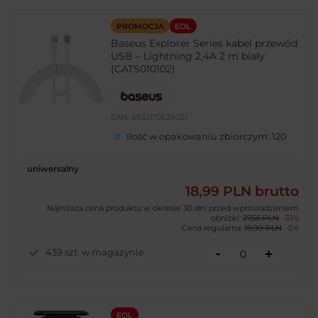
PROMOCJA
EOL
Baseus Explorer Series kabel przewód
USB – Lightning 2,4A 2 m biały
(CATS010102)
EAN:
6932172629021
Ilość w opakowaniu zbiorczym:
120
uniwersalny
18,99 PLN
brutto
Najniższa cena produktu w okresie 30 dni przed wprowadzeniem
obniżki:
27,55 PLN
-31%
Cena regularna:
19,99 PLN
-5%
-
439 szt. w magazynie
+
EOL