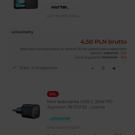
EAN:
9145576275344
uniwersalny
4,50 PLN
brutto
Najniższa cena produktu w okresie 30 dni przed wprowadzeniem
obniżki:
5,00 PLN
-10%
Cena regularna:
19,00 PLN
-76%
-
15 szt. w magazynie
+
EOL
Mini ładowarka USB C 20W PD
Joyroom JR-TCF02 - czarna
EAN:
6956116742324