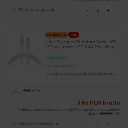
-
83 szt. w magazynie
+
PROMOCJA
EOL
Kabel Joyroom Premium Series A13
USB-A / micro USB 2.4A 2m - biały
EAN:
6956116733070
Ilość w opakowaniu zbiorczym:
192
Biały \ 2 m
3,65 PLN
brutto
Najniższa cena produktu w okresie 30 dni przed wprowadzeniem
obniżki:
3,85 PLN
-5%
-
998 szt. w magazynie
+