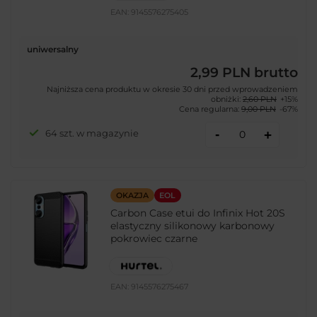
EAN:
9145576275405
uniwersalny
2,99 PLN
brutto
Najniższa cena produktu w okresie 30 dni przed wprowadzeniem
obniżki:
2,60 PLN
+15%
Cena regularna:
9,00 PLN
-67%
-
64 szt. w magazynie
+
OKAZJA
EOL
Carbon Case etui do Infinix Hot 20S
elastyczny silikonowy karbonowy
pokrowiec czarne
EAN:
9145576275467