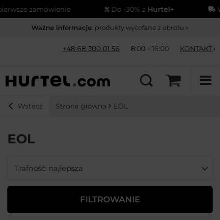
ze zamówienie
Do -30% z
Hurtel+
Wysył
Ważne informacje
: produkty wycofane z obrotu »
+48 68 300 01 56
8:00 - 16:00
KONTAKT
Strona główna
EOL
Wstecz
EOL
Zmień sortowanie
Trafność: najlepsza
FILTROWANIE