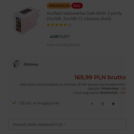
PROMOCJA
EOL
Acefast ładowarka GaN 65W 3 porty
(1xUSB, 2xUSB C) różowa (A45)
(1)
EAN:
6974316282082
Różowy
169,99 PLN
brutto
Najniższa cena produktu w okresie 30 dni przed wprowadzeniem
obniżki:
179,99 PLN
-5%
Cena regularna:
199,99 PLN
-15%
-
125 szt. w magazynie
+
POKAŻ INNE WARIANTY
(
3
)