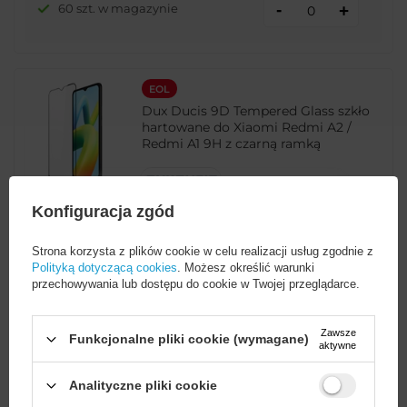
-
60 szt. w magazynie
+
EOL
Dux Ducis 9D Tempered Glass szkło
hartowane do Xiaomi Redmi A2 /
Redmi A1 9H z czarną ramką
EAN:
6934913034026
Konfiguracja zgód
Ilość w opakowaniu zbiorczym:
200
Strona korzysta z plików cookie w celu realizacji usług zgodnie z
Polityką dotyczącą cookies
. Możesz określić warunki
uniwersalny
9,99 PLN
brutto
przechowywania lub dostępu do cookie w Twojej przeglądarce.
-
4 szt. w magazynie
+
Zawsze
Funkcjonalne pliki cookie (wymagane)
aktywne
Analityczne pliki cookie
OKAZJA
EOL