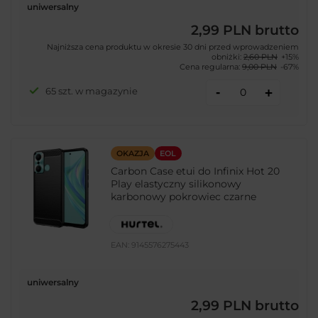
uniwersalny
2,99 PLN
brutto
Najniższa cena produktu w okresie 30 dni przed wprowadzeniem
obniżki:
2,60 PLN
+15%
Cena regularna:
9,00 PLN
-67%
-
65 szt. w magazynie
+
OKAZJA
EOL
Carbon Case etui do Infinix Hot 20
Play elastyczny silikonowy
karbonowy pokrowiec czarne
EAN:
9145576275443
uniwersalny
2,99 PLN
brutto