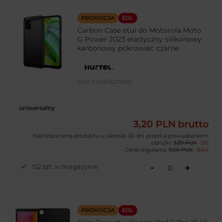
PROMOCJA
EOL
Carbon Case etui do Motorola Moto
G Power 2023 elastyczny silikonowy
karbonowy pokrowiec czarne
EAN:
9145576275559
uniwersalny
3,20 PLN
brutto
Najniższa cena produktu w okresie 30 dni przed wprowadzeniem
obniżki:
3,39 PLN
-5%
Cena regularna:
9,00 PLN
-64%
-
152 szt. w magazynie
+
PROMOCJA
EOL