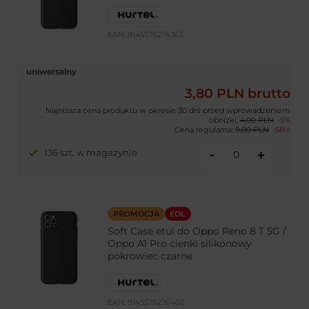
EAN:
9145576276365
uniwersalny
3,80 PLN
brutto
Najniższa cena produktu w okresie 30 dni przed wprowadzeniem
obniżki:
4,00 PLN
-5%
Cena regularna:
9,00 PLN
-58%
-
136 szt. w magazynie
+
PROMOCJA
EOL
Soft Case etui do Oppo Reno 8 T 5G /
Oppo A1 Pro cienki silikonowy
pokrowiec czarne
EAN:
9145576276402