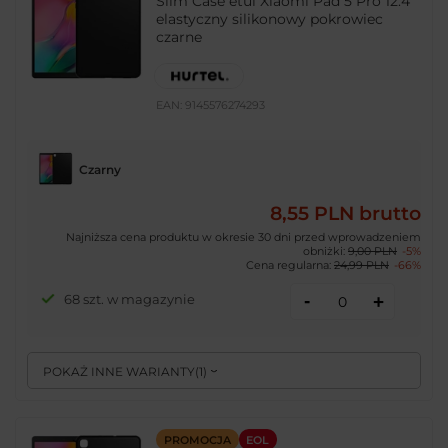
Slim Case etui Xiaomi Pad 5 Pro 12.4''
elastyczny silikonowy pokrowiec
czarne
EAN:
9145576274293
Czarny
8,55 PLN
brutto
Najniższa cena produktu w okresie 30 dni przed wprowadzeniem
obniżki:
9,00 PLN
-5%
Cena regularna:
24,99 PLN
-66%
-
68 szt. w magazynie
+
POKAŻ INNE WARIANTY
(
1
)
PROMOCJA
EOL