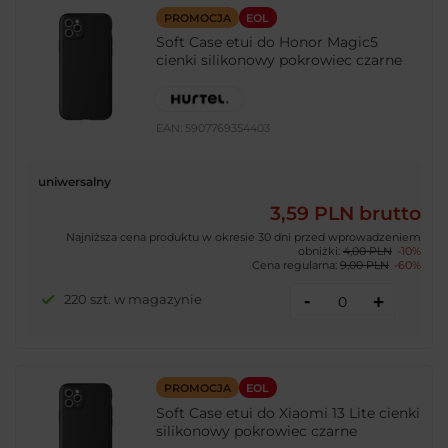
PROMOCJA
EOL
Soft Case etui do Honor Magic5
cienki silikonowy pokrowiec czarne
EAN:
5907769354403
uniwersalny
3,59 PLN
brutto
Najniższa cena produktu w okresie 30 dni przed wprowadzeniem
obniżki:
4,00 PLN
-10%
Cena regularna:
9,00 PLN
-60%
-
220 szt. w magazynie
+
PROMOCJA
EOL
Soft Case etui do Xiaomi 13 Lite cienki
silikonowy pokrowiec czarne