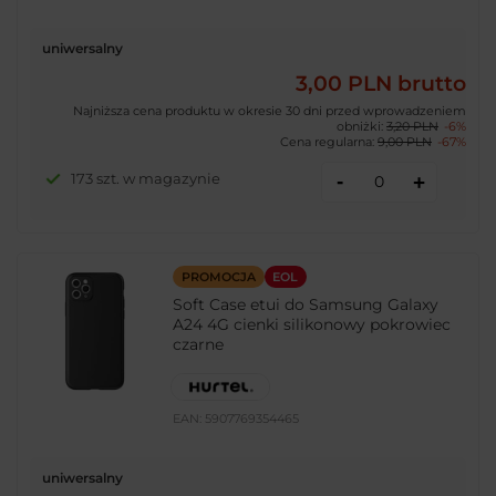
uniwersalny
3,00 PLN
brutto
Najniższa cena produktu w okresie 30 dni przed wprowadzeniem
obniżki:
3,20 PLN
-6%
Cena regularna:
9,00 PLN
-67%
-
173 szt. w magazynie
+
PROMOCJA
EOL
Soft Case etui do Samsung Galaxy
A24 4G cienki silikonowy pokrowiec
czarne
EAN:
5907769354465
uniwersalny