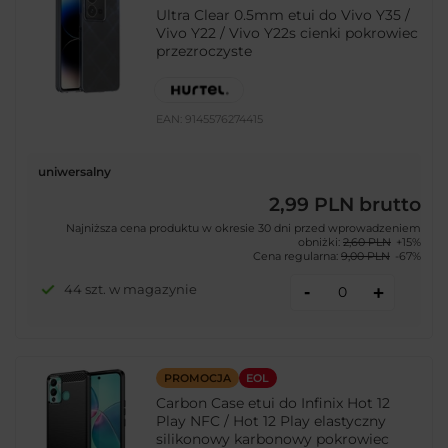
Ultra Clear 0.5mm etui do Vivo Y35 /
Vivo Y22 / Vivo Y22s cienki pokrowiec
przezroczyste
EAN:
9145576274415
uniwersalny
2,99 PLN
brutto
Najniższa cena produktu w okresie 30 dni przed wprowadzeniem
obniżki:
2,60 PLN
+15%
Cena regularna:
9,00 PLN
-67%
-
44 szt. w magazynie
+
PROMOCJA
EOL
Carbon Case etui do Infinix Hot 12
Play NFC / Hot 12 Play elastyczny
silikonowy karbonowy pokrowiec