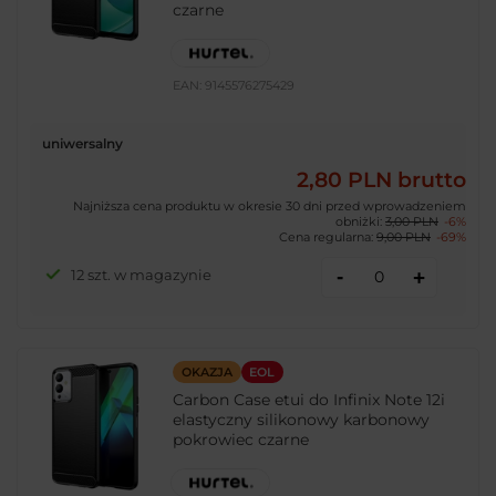
czarne
EAN:
9145576275429
uniwersalny
2,80 PLN
brutto
Najniższa cena produktu w okresie 30 dni przed wprowadzeniem
obniżki:
3,00 PLN
-6%
Cena regularna:
9,00 PLN
-69%
-
12 szt. w magazynie
+
OKAZJA
EOL
Carbon Case etui do Infinix Note 12i
elastyczny silikonowy karbonowy
pokrowiec czarne