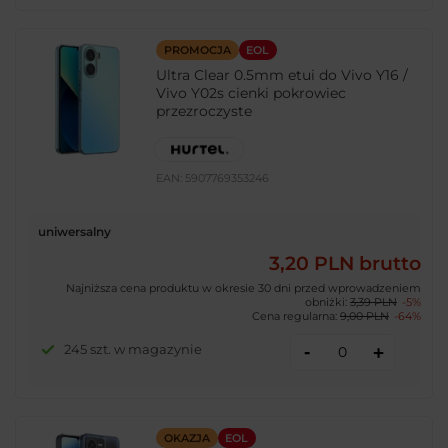
PROMOCJA
EOL
Ultra Clear 0.5mm etui do Vivo Y16 /
Vivo Y02s cienki pokrowiec
przezroczyste
EAN:
5907769353246
uniwersalny
3,20 PLN
brutto
Najniższa cena produktu w okresie 30 dni przed wprowadzeniem
obniżki:
3,39 PLN
-5%
Cena regularna:
9,00 PLN
-64%
-
245 szt. w magazynie
+
OKAZJA
EOL