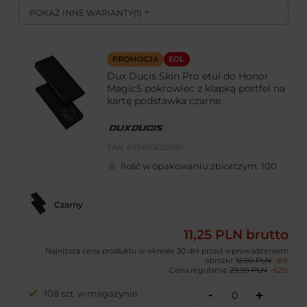
POKAŻ INNE WARIANTY
(
1
)
PROMOCJA
EOL
Dux Ducis Skin Pro etui do Honor
Magic5 pokrowiec z klapką portfel na
kartę podstawka czarne
EAN:
6934913028100
Ilość w opakowaniu zbiorczym:
100
Czarny
11,25 PLN
brutto
Najniższa cena produktu w okresie 30 dni przed wprowadzeniem
obniżki:
12,00 PLN
-6%
Cena regularna:
29,99 PLN
-62%
-
108 szt. w magazynie
+