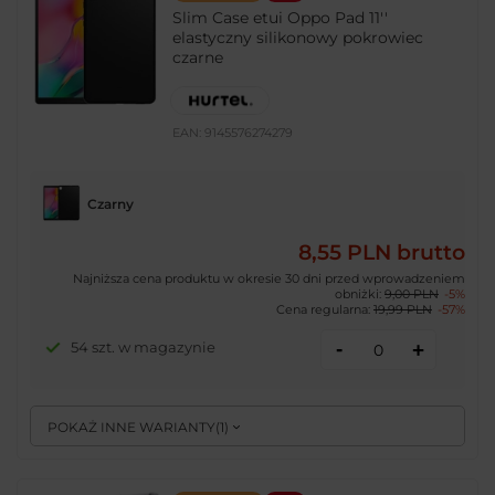
Slim Case etui Oppo Pad 11''
elastyczny silikonowy pokrowiec
czarne
EAN:
9145576274279
Czarny
8,55 PLN
brutto
Najniższa cena produktu w okresie 30 dni przed wprowadzeniem
obniżki:
9,00 PLN
-5%
Cena regularna:
19,99 PLN
-57%
-
54 szt. w magazynie
+
POKAŻ INNE WARIANTY
(
1
)