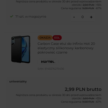
Najniższa cena produktu w okresie 30 dni przed wprowadzeniem
obniżki:
2,60 PLN
+15%
Cena regularna:
9,00 PLN
-67%
-
71 szt. w magazynie
+
OKAZJA
EOL
Carbon Case etui do Infinix Hot 20
elastyczny silikonowy karbonowy
pokrowiec czarne
EAN:
9145576275436
uniwersalny
2,99 PLN
brutto
Najniższa cena produktu w okresie 30 dni przed wprowadzeniem
obniżki:
2,60 PLN
+15%
Cena regularna:
9,00 PLN
-67%