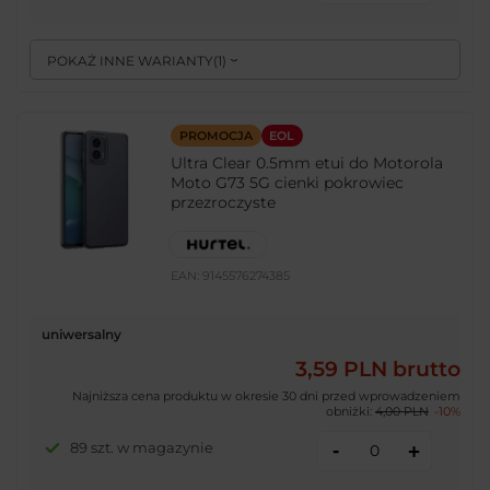
POKAŻ INNE WARIANTY
(
1
)
PROMOCJA
EOL
Ultra Clear 0.5mm etui do Motorola
Moto G73 5G cienki pokrowiec
przezroczyste
EAN:
9145576274385
uniwersalny
3,59 PLN
brutto
Najniższa cena produktu w okresie 30 dni przed wprowadzeniem
obniżki:
4,00 PLN
-10%
-
89 szt. w magazynie
+