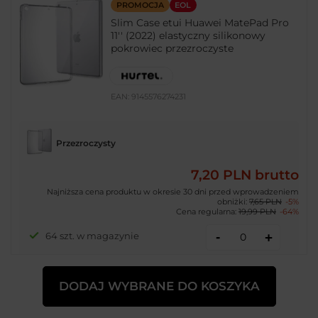
PROMOCJA
EOL
Slim Case etui Huawei MatePad Pro
11'' (2022) elastyczny silikonowy
pokrowiec przezroczyste
EAN:
9145576274231
Przezroczysty
7,20 PLN
brutto
Najniższa cena produktu w okresie 30 dni przed wprowadzeniem
obniżki:
7,65 PLN
-5%
Cena regularna:
19,99 PLN
-64%
-
64 szt. w magazynie
+
DODAJ WYBRANE DO KOSZYKA
POKAŻ INNE WARIANTY
(
1
)