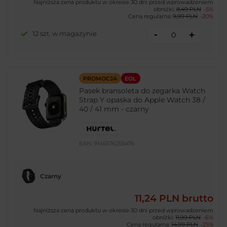
Najniższa cena produktu w okresie 30 dni przed wprowadzeniem
obniżki:
8,49 PLN
-5%
Cena regularna:
9,99 PLN
-20%
-
12 szt. w magazynie
+
PROMOCJA
EOL
Pasek bransoleta do zegarka Watch
Strap Y opaska do Apple Watch 38 /
40 / 41 mm - czarny
EAN:
9145576255476
Czarny
11,24 PLN
brutto
Najniższa cena produktu w okresie 30 dni przed wprowadzeniem
obniżki:
11,99 PLN
-6%
Cena regularna:
14,99 PLN
-25%