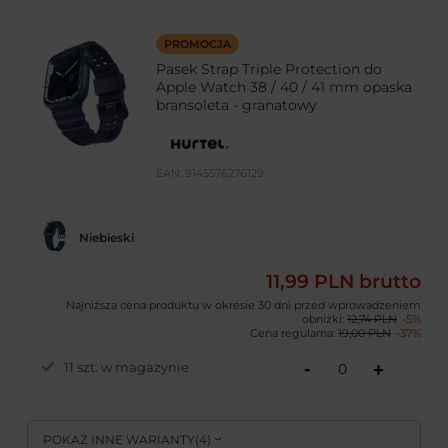
PROMOCJA
Pasek Strap Triple Protection do
Apple Watch 38 / 40 / 41 mm opaska
bransoleta - granatowy
EAN:
9145576276129
Niebieski
11,99 PLN
brutto
Najniższa cena produktu w okresie 30 dni przed wprowadzeniem
obniżki:
12,74 PLN
-5%
Cena regularna:
19,00 PLN
-37%
-
11 szt. w magazynie
+
POKAŻ INNE WARIANTY
(
4
)