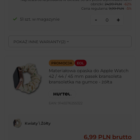
obniżki:
24,99 PLN
-62%
Cena regularna:
9,99 PLN
-5%
-
51 szt. w magazynie
+
POKAŻ INNE WARIANTY
(
2
)
PROMOCJA
EOL
Materiałowa opaska do Apple Watch
42 / 44 / 45 mm pasek bransoleta
bransoletka na gumce - żółta
EAN:
9145576255322
Kwiaty \ Żółty
6,99 PLN
brutto