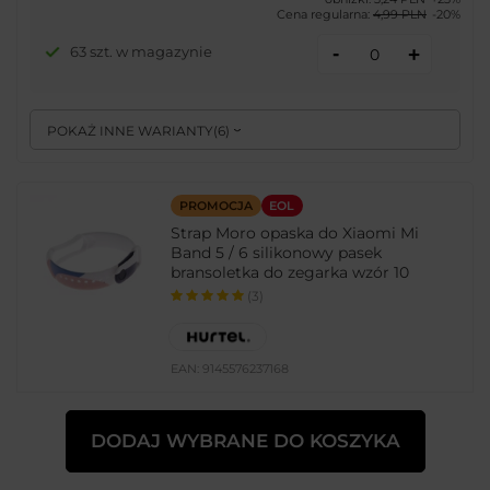
Cena regularna:
4,99 PLN
-20%
-
63 szt. w magazynie
+
POKAŻ INNE WARIANTY
(
6
)
PROMOCJA
EOL
Strap Moro opaska do Xiaomi Mi
Band 5 / 6 silikonowy pasek
bransoletka do zegarka wzór 10
(3)
EAN:
9145576237168
DODAJ WYBRANE DO KOSZYKA
Niebieski || Różowy || Biały || Pomarańczowy
3,75 PLN
brutto