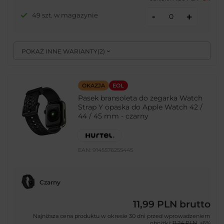
-
49 szt. w magazynie
+
POKAŻ INNE WARIANTY
(
2
)
OKAZJA
EOL
Pasek bransoleta do zegarka Watch
Strap Y opaska do Apple Watch 42 /
44 / 45 mm - czarny
EAN:
9145576255445
Czarny
11,99 PLN
brutto
Najniższa cena produktu w okresie 30 dni przed wprowadzeniem
obniżki:
11,24 PLN
+6%