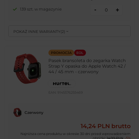
-
139 szt. w magazynie
+
POKAŻ INNE WARIANTY
(
2
)
PROMOCJA
EOL
Pasek bransoleta do zegarka Watch
Strap Y opaska do Apple Watch 42 /
44 / 45 mm - czerwony
EAN:
9145576255469
Czerwony
14,24 PLN
brutto
Najniższa cena produktu w okresie 30 dni przed wprowadzeniem
obniżki:
14,99 PLN
-5%