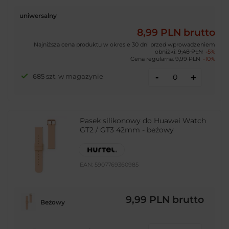
uniwersalny
8,99 PLN
brutto
Najniższa cena produktu w okresie 30 dni przed wprowadzeniem
obniżki:
9,48 PLN
-5%
Cena regularna:
9,99 PLN
-10%
-
685 szt. w magazynie
+
Pasek silikonowy do Huawei Watch
GT2 / GT3 42mm - beżowy
EAN:
5907769360985
9,99 PLN
brutto
Beżowy