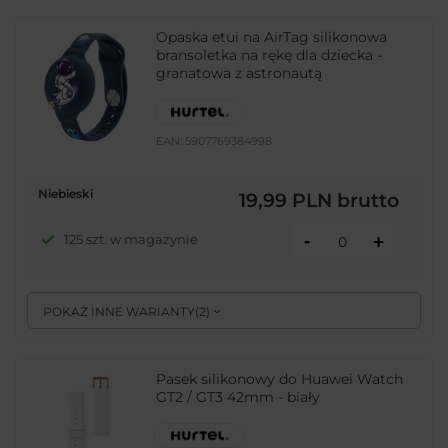
Opaska etui na AirTag silikonowa
bransoletka na rękę dla dziecka -
granatowa z astronautą
EAN:
5907769384998
Niebieski
19,99 PLN
brutto
-
125 szt. w magazynie
+
POKAŻ INNE WARIANTY
(
2
)
Pasek silikonowy do Huawei Watch
GT2 / GT3 42mm - biały