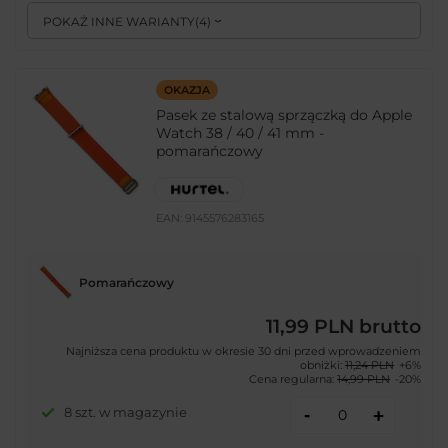
POKAŻ INNE WARIANTY
(
4
)
OKAZJA
Pasek ze stalową sprzączką do Apple
Watch 38 / 40 / 41 mm -
pomarańczowy
EAN:
9145576283165
Pomarańczowy
11,99 PLN
brutto
Najniższa cena produktu w okresie 30 dni przed wprowadzeniem
obniżki:
11,24 PLN
+6%
Cena regularna:
14,99 PLN
-20%
-
8 szt. w magazynie
+