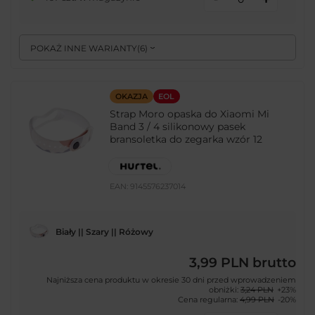
POKAŻ INNE WARIANTY
(
6
)
OKAZJA
EOL
Strap Moro opaska do Xiaomi Mi
Band 3 / 4 silikonowy pasek
bransoletka do zegarka wzór 12
EAN:
9145576237014
Biały || Szary || Różowy
3,99 PLN
brutto
Najniższa cena produktu w okresie 30 dni przed wprowadzeniem
obniżki:
3,24 PLN
+23%
Cena regularna:
4,99 PLN
-20%