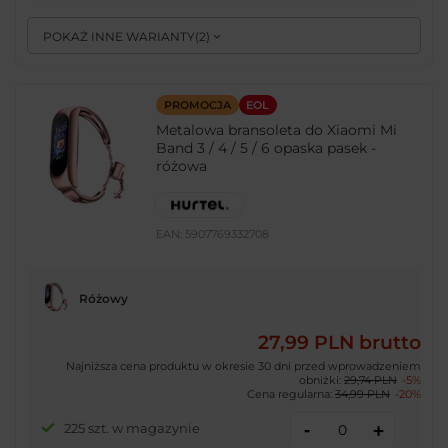
POKAŻ INNE WARIANTY
(
2
)
PROMOCJA
EOL
Metalowa bransoleta do Xiaomi Mi
Band 3 / 4 / 5 / 6 opaska pasek -
różowa
EAN:
5907769332708
Różowy
27,99 PLN
brutto
Najniższa cena produktu w okresie 30 dni przed wprowadzeniem
obniżki:
29,74 PLN
-5%
Cena regularna:
34,99 PLN
-20%
-
225 szt. w magazynie
+