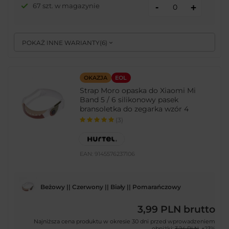
-
67 szt. w magazynie
+
POKAŻ INNE WARIANTY
(
6
)
OKAZJA
EOL
Strap Moro opaska do Xiaomi Mi
Band 5 / 6 silikonowy pasek
bransoletka do zegarka wzór 4
(3)
EAN:
9145576237106
Beżowy || Czerwony || Biały || Pomarańczowy
3,99 PLN
brutto
Najniższa cena produktu w okresie 30 dni przed wprowadzeniem
obniżki:
3,24 PLN
+23%