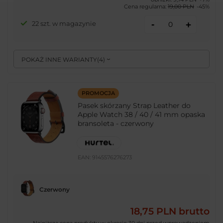
Cena regularna:
19,00 PLN
-45%
-
22 szt. w magazynie
+
POKAŻ INNE WARIANTY
(
4
)
PROMOCJA
Pasek skórzany Strap Leather do
Apple Watch 38 / 40 / 41 mm opaska
bransoleta - czerwony
EAN:
9145576276273
Czerwony
18,75 PLN
brutto