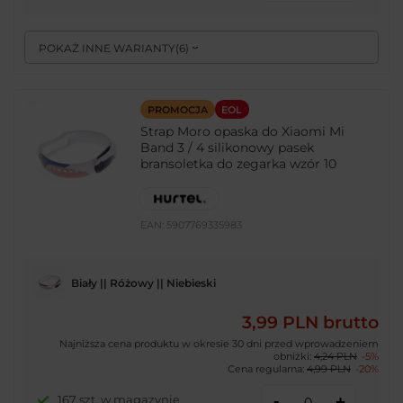
POKAŻ INNE WARIANTY
(
6
)
PROMOCJA
EOL
Strap Moro opaska do Xiaomi Mi
Band 3 / 4 silikonowy pasek
bransoletka do zegarka wzór 10
EAN:
5907769335983
Biały || Różowy || Niebieski
3,99 PLN
brutto
Najniższa cena produktu w okresie 30 dni przed wprowadzeniem
obniżki:
4,24 PLN
-5%
Cena regularna:
4,99 PLN
-20%
-
167 szt. w magazynie
+