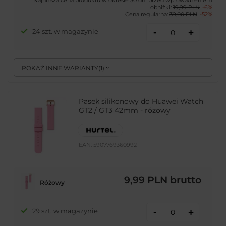
Najniższa cena produktu w okresie 30 dni przed wprowadzeniem
obniżki:
19,99 PLN
-6%
Cena regularna:
39,00 PLN
-52%
-
24 szt. w magazynie
+
POKAŻ INNE WARIANTY
(
1
)
Pasek silikonowy do Huawei Watch
GT2 / GT3 42mm - różowy
EAN:
5907769360992
9,99 PLN
brutto
Różowy
-
29 szt. w magazynie
+