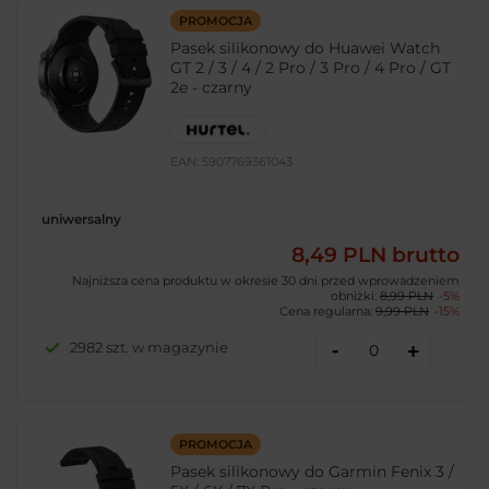
PROMOCJA
Pasek silikonowy do Huawei Watch
GT 2 / 3 / 4 / 2 Pro / 3 Pro / 4 Pro / GT
2e - czarny
EAN:
5907769361043
uniwersalny
8,49 PLN
brutto
Najniższa cena produktu w okresie 30 dni przed wprowadzeniem
obniżki:
8,99 PLN
-5%
Cena regularna:
9,99 PLN
-15%
-
2982 szt. w magazynie
+
PROMOCJA
Pasek silikonowy do Garmin Fenix 3 /