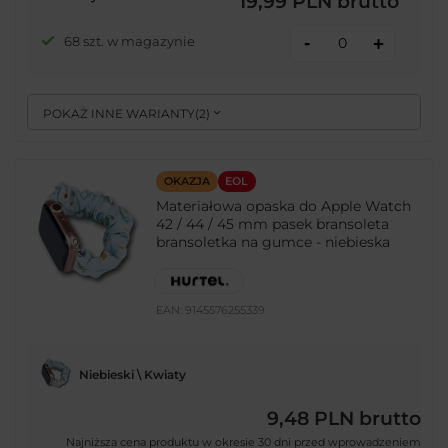
19,99 PLN
brutto
-
68 szt. w magazynie
+
POKAŻ INNE WARIANTY
(
2
)
OKAZJA
EOL
Materiałowa opaska do Apple Watch
42 / 44 / 45 mm pasek bransoleta
bransoletka na gumce - niebieska
EAN:
9145576255339
Niebieski \ Kwiaty
9,48 PLN
brutto
Najniższa cena produktu w okresie 30 dni przed wprowadzeniem