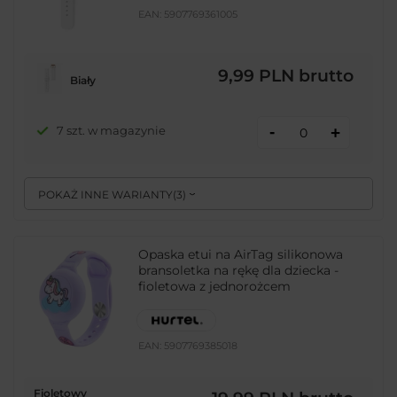
EAN:
5907769361005
9,99 PLN
brutto
Biały
-
7 szt. w magazynie
+
POKAŻ INNE WARIANTY
(
3
)
Opaska etui na AirTag silikonowa
bransoletka na rękę dla dziecka -
fioletowa z jednorożcem
EAN:
5907769385018
Fioletowy