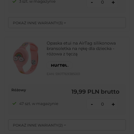
-
3 szt. w magazynie
+
POKAŻ INNE WARIANTY
(
3
)
Opaska etui na AirTag silikonowa
bransoletka na rękę dla dziecka -
różowa z tęczą
EAN:
5907769385001
Różowy
19,99 PLN
brutto
-
47 szt. w magazynie
+
POKAŻ INNE WARIANTY
(
2
)