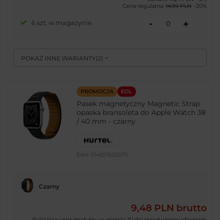
Cena regularna:
14,99 PLN
-20%
-
6 szt. w magazynie
+
POKAŻ INNE WARIANTY
(
2
)
PROMOCJA
EOL
Pasek magnetyczny Magnetic Strap
opaska bransoleta do Apple Watch 38
/ 40 mm - czarny
EAN:
9145576255711
Czarny
9,48 PLN
brutto
Najniższa cena produktu w okresie 30 dni przed wprowadzeniem