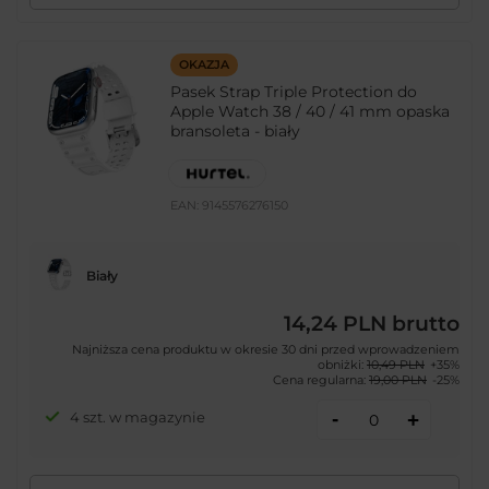
OKAZJA
Pasek Strap Triple Protection do
Apple Watch 38 / 40 / 41 mm opaska
bransoleta - biały
EAN:
9145576276150
Biały
14,24 PLN
brutto
Najniższa cena produktu w okresie 30 dni przed wprowadzeniem
obniżki:
10,49 PLN
+35%
Cena regularna:
19,00 PLN
-25%
-
4 szt. w magazynie
+