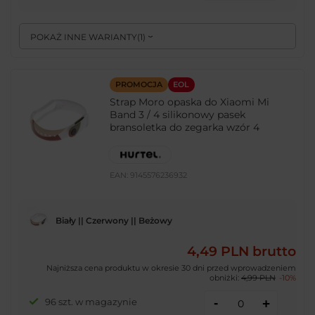
POKAŻ INNE WARIANTY
(
1
)
PROMOCJA
EOL
Strap Moro opaska do Xiaomi Mi
Band 3 / 4 silikonowy pasek
bransoletka do zegarka wzór 4
EAN:
9145576236932
Biały || Czerwony || Beżowy
4,49 PLN
brutto
Najniższa cena produktu w okresie 30 dni przed wprowadzeniem
obniżki:
4,99 PLN
-10%
-
96 szt. w magazynie
+