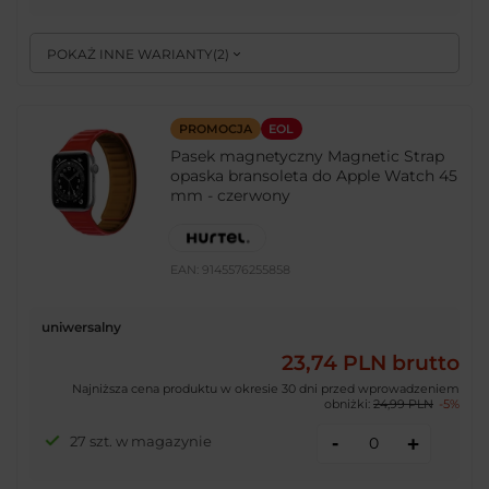
POKAŻ INNE WARIANTY
(
2
)
PROMOCJA
EOL
Pasek magnetyczny Magnetic Strap
opaska bransoleta do Apple Watch 45
mm - czerwony
EAN:
9145576255858
uniwersalny
23,74 PLN
brutto
Najniższa cena produktu w okresie 30 dni przed wprowadzeniem
obniżki:
24,99 PLN
-5%
-
27 szt. w magazynie
+