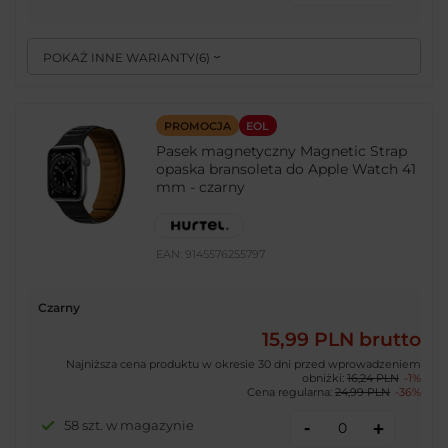
POKAŻ INNE WARIANTY
(
6
)
PROMOCJA
EOL
Pasek magnetyczny Magnetic Strap
opaska bransoleta do Apple Watch 41
mm - czarny
EAN:
9145576255797
Czarny
15,99 PLN
brutto
Najniższa cena produktu w okresie 30 dni przed wprowadzeniem
obniżki:
16,24 PLN
-1%
Cena regularna:
24,99 PLN
-36%
-
58 szt. w magazynie
+