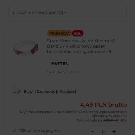
POKAŻ INNE WARIANTY
(
3
)
PROMOCJA
EOL
Strap Moro opaska do Xiaomi Mi
Band 3 / 4 silikonowy pasek
bransoletka do zegarka wzór 8
EAN:
9145576236970
Biały || Czerwony || Niebieski
4,49 PLN
brutto
Najniższa cena produktu w okresie 30 dni przed wprowadzeniem
obniżki:
4,75 PLN
-5%
Cena regularna:
4,99 PLN
-10%
-
138 szt. w magazynie
+