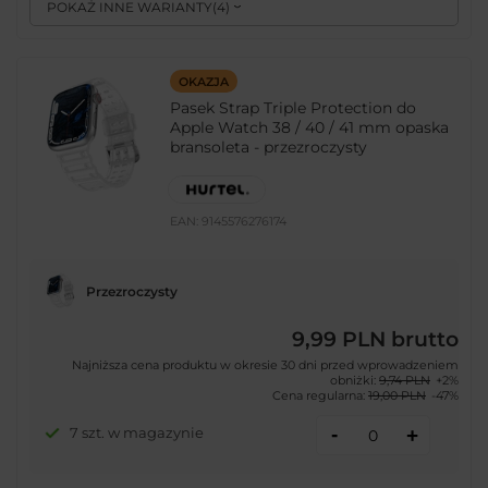
POKAŻ INNE WARIANTY
(
4
)
OKAZJA
Pasek Strap Triple Protection do
Apple Watch 38 / 40 / 41 mm opaska
bransoleta - przezroczysty
EAN:
9145576276174
Przezroczysty
9,99 PLN
brutto
Najniższa cena produktu w okresie 30 dni przed wprowadzeniem
obniżki:
9,74 PLN
+2%
Cena regularna:
19,00 PLN
-47%
-
7 szt. w magazynie
+