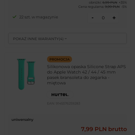
obniżki:
6,99 PLN
+35%
Cena regularna:
9,99 PLN
-5%
-
22 szt. w magazynie
+
POKAŻ INNE WARIANTY
(
4
)
PROMOCJA
Silikonowa opaska Silicone Strap APS
do Apple Watch 42 / 44 / 45 mm
pasek bransoleta do zegarka -
miętowa
EAN:
9145576259283
uniwersalny
7,99 PLN
brutto