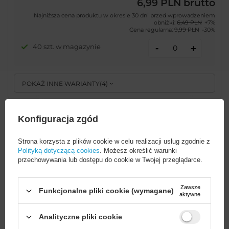
6,99 PLN
brutto
Najniższa cena produktu w okresie 30 dni przed wprowadzeniem
obniżki:
6,49 PLN
+7%
Cena regularna:
9,99 PLN
-30%
-
40 szt. w magazynie
+
POKAŻ INNE WARIANTY
(
4
)
Konfiguracja zgód
PROMOCJA
Silikonowa opaska Silicone Strap APS
do Apple Watch 38 / 40 / 41 mm
Strona korzysta z plików cookie w celu realizacji usług zgodnie z
pasek bransoleta do zegarka - żółta
Polityką dotyczącą cookies
. Możesz określić warunki
przechowywania lub dostępu do cookie w Twojej przeglądarce.
EAN:
9145576259221
Zawsze
Funkcjonalne pliki cookie (wymagane)
aktywne
uniwersalny
Analityczne pliki cookie
8,99 PLN
brutto