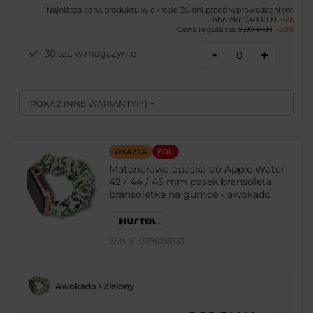
Najniższa cena produktu w okresie 30 dni przed wprowadzeniem
obniżki:
7,49 PLN
-6%
Cena regularna:
9,99 PLN
-30%
-
30 szt. w magazynie
+
POKAŻ INNE WARIANTY
(
4
)
OKAZJA
EOL
Materiałowa opaska do Apple Watch
42 / 44 / 45 mm pasek bransoleta
bransoletka na gumce - awokado
EAN:
9145576255353
Awokado \ Zielony