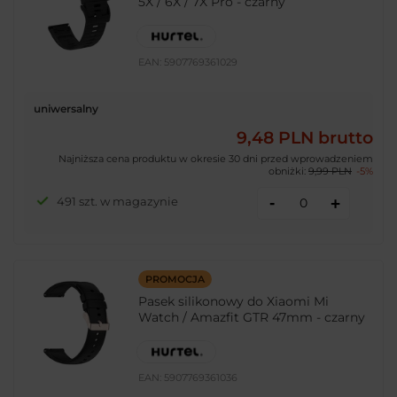
5X / 6X / 7X Pro - czarny
EAN:
5907769361029
uniwersalny
9,48 PLN
brutto
Najniższa cena produktu w okresie 30 dni przed wprowadzeniem
obniżki:
9,99 PLN
-5%
-
491 szt. w magazynie
+
PROMOCJA
Pasek silikonowy do Xiaomi Mi
Watch / Amazfit GTR 47mm - czarny
EAN:
5907769361036