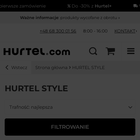
sze zamówienie
Do -30% z
Hurtel+
Wysył
Ważne informacje
: produkty wycofane z obrotu »
+48 68 300 01 56
8:00 - 16:00
KONTAKT
Strona główna
HURTEL STYLE
Wstecz
HURTEL STYLE
Zmień sortowanie
Trafność: najlepsza
FILTROWANIE