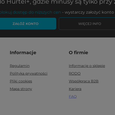
do
Hurtel+
, gdzie minusy są tylko przy
lokuj dostęp do niższych cen
- wystarczy założyć konto i
ZAŁÓŻ KONTO
WIĘCEJ INFO
Informacje
O firmie
Regulamin
Informacje o sklepie
Polityka prywatności
RODO
Pliki cookies
Współpraca B2B
Mapa strony
Kariera
FAQ