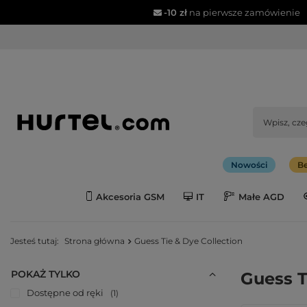
-10 zł
na pierwsze zamówienie
Nowości
Be
Akcesoria GSM
IT
Małe AGD
Jesteś tutaj:
Strona główna
Guess Tie & Dye Collection
POKAŻ TYLKO
Guess T
Dostępne od ręki
1