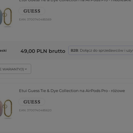
EAN:
3700740485569
49,00 PLN
brutto
B2B
: Dołącz do sprzedawców i uzy
eski
E WARIANTY
(
1
)
Etui Guess Tie & Dye Collection na AirPods Pro - różowe
EAN:
3700740485620