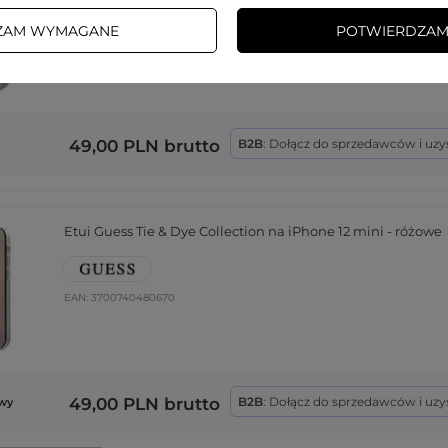
ZAM WYMAGANE
POTWIERDZAM
EAN:
3700740480601
49,00 PLN
brutto
B2B
: Dołącz do sprzedawców i uzy
Etui Guess Tie & Dye Collection na iPhone 12 mini - różowe
EAN:
3700740480670
49,00 PLN
brutto
B2B
: Dołącz do sprzedawców i uzy
wy