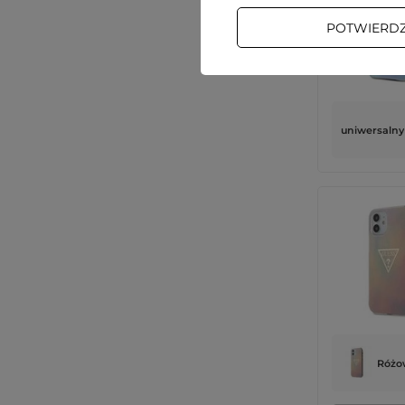
POTWIERD
uniwersalny
Różo