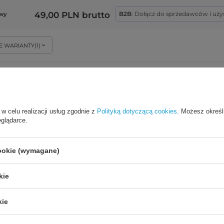
49,00 PLN
brutto
B2B
: Dołącz do sprzedawców i uzy
wy
E WARIANTY
(
1
)
Etui Guess Tie & Dye Collection na AirPods 1/2 - niebieskie
 w celu realizacji usług zgodnie z
Polityką dotyczącą cookies
. Możesz określ
EAN:
3700740485552
eglądarce.
cookie (wymagane)
49,00 PLN
brutto
B2B
: Dołącz do sprzedawców i uzy
kie
kie
Etui Guess Tie & Dye Collection na iPhone 12 Pro Max - nieb