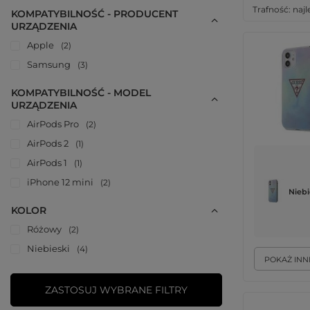
Zmień sortow
Trafność: naj
KOMPATYBILNOŚĆ - PRODUCENT
URZĄDZENIA
Apple
2
Samsung
3
KOMPATYBILNOŚĆ - MODEL
URZĄDZENIA
AirPods Pro
2
AirPods 2
1
AirPods 1
1
iPhone 12 mini
2
Niebi
KOLOR
Różowy
2
Niebieski
4
POKAŻ INN
ZASTOSUJ WYBRANE FILTRY