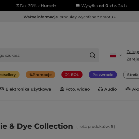
Do -30% z
Hurtel+
Wysyłka
od 0 zł
w 24 h
Ważne informacje
: produkty wycofane z obrotu »
Zalogu
Zareje
stsellery
Promocje
EOL
Po zwrocie
Stref
Elektronika użytkowa
Foto, wideo
Audio
Ak
ie & Dye Collection
( ilość produktów:
6
)