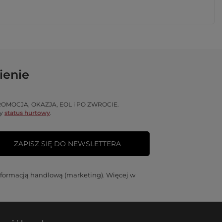
ienie
ą PROMOCJA, OKAZJA, EOL i PO ZWROCIE.
ny
status hurtowy
.
ZAPISZ SIĘ DO NEWSLETTERA
nformacją handlową (marketing). Więcej w