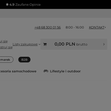
4.9
Zaufane Opinie
+48 68 300 01 56
8:00 - 16:00
KONTAKT
j się
0,00 PLN
Listy zakupowe
brutto
struj się
a marek
B2B
cesoria samochodowe
Lifestyle i outdoor