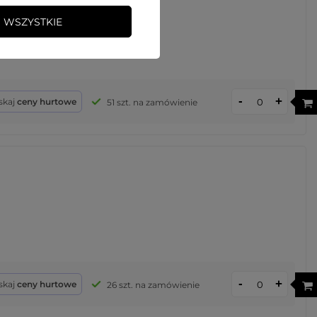
 WSZYSTKIE
-
+
skaj
ceny hurtowe
51 szt. na zamówienie
-
+
skaj
ceny hurtowe
26 szt. na zamówienie