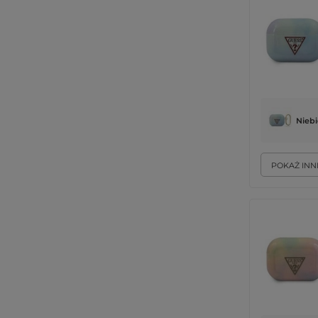
Niebi
POKAŻ INN