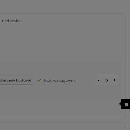
- niebieskie
-
+
skaj
ceny hurtowe
6 szt. w magazynie