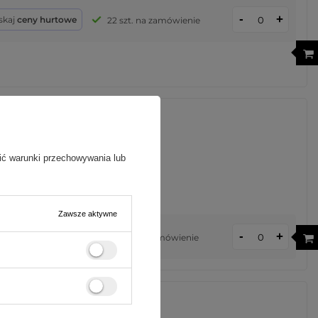
-
+
skaj
ceny hurtowe
22 szt. na zamówienie
ić warunki przechowywania lub
Zawsze aktywne
-
+
skaj
ceny hurtowe
10 szt. na zamówienie
ieskie