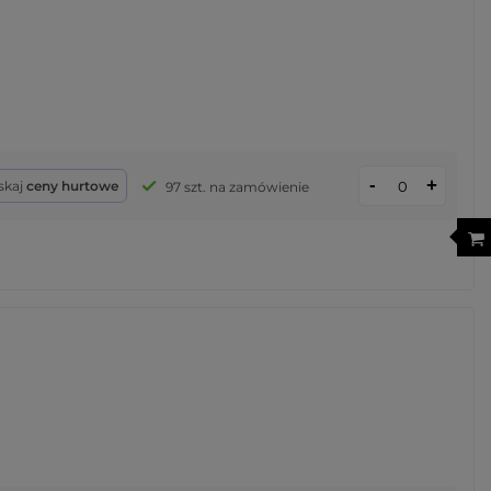
-
+
skaj
ceny hurtowe
97 szt. na zamówienie