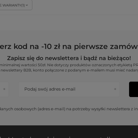
E WARIANTY
(
1
)
erz kod na -10 zł na pierwsze zamów
Zapisz się do newslettera i bądź na bieżąco!
o minimalnej wartości 50zł. Nie dotyczy produktów oznaczonych etykiet
newslettery B2B, konto połączone z podanym e-mailem musi mieć nada
Podaj swój adres e-mail
nych osobowych (adres e-mail) na potrzeby wysyłki newslettera z i