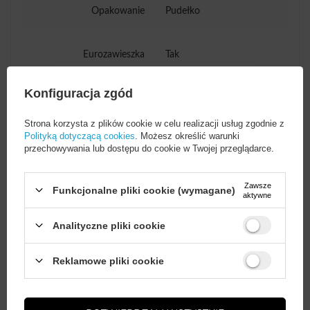
Opakowanie
Pudełko
Eurozawieszka
Tak
Konfiguracja zgód
Strona korzysta z plików cookie w celu realizacji usług zgodnie z
Potrzebujesz pomocy? Masz pytania?
Polityką dotyczącą cookies
. Możesz określić warunki
przechowywania lub dostępu do cookie w Twojej przeglądarce.
Zadaj pytanie a my odpowiemy
ZADAJ PYTANIE
niezwłocznie, najciekawsze pytania i
odpowiedzi publikując dla innych.
Zawsze
Funkcjonalne pliki cookie (wymagane)
aktywne
Analityczne pliki cookie
AKCESORIA GSM
Wystarczy
założyć konto
i zrobić
Reklamowe pliki cookie
zakupy za
min. 50 zł
, aby
Gwarancja 12 miesięcy
odblokować zniżki na kolejne
zamówienia