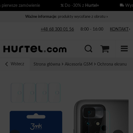
ierwsze zamówienie
Do -30% z
Hurtel+
Wysy
Ważne informacje
: produkty wycofane z obrotu »
+48 68 300 01 56
8:00 - 16:00
KONTAKT
Wstecz
Strona główna
Akcesoria GSM
Ochrona ekranu