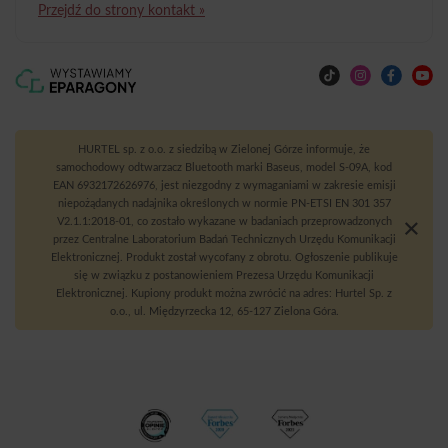
Przejdź do strony kontakt »
HURTEL sp. z o.o. z siedzibą w Zielonej Górze informuje, że
samochodowy odtwarzacz Bluetooth marki Baseus, model S-09A, kod
EAN 6932172626976, jest niezgodny z wymaganiami w zakresie emisji
niepożądanych nadajnika określonych w normie PN-ETSI EN 301 357
V2.1.1:2018-01, co zostało wykazane w badaniach przeprowadzonych
przez Centralne Laboratorium Badań Technicznych Urzędu Komunikacji
Elektronicznej. Produkt został wycofany z obrotu. Ogłoszenie publikuje
się w związku z postanowieniem Prezesa Urzędu Komunikacji
Elektronicznej. Kupiony produkt można zwrócić na adres: Hurtel Sp. z
o.o., ul. Międzyrzecka 12, 65-127 Zielona Góra.