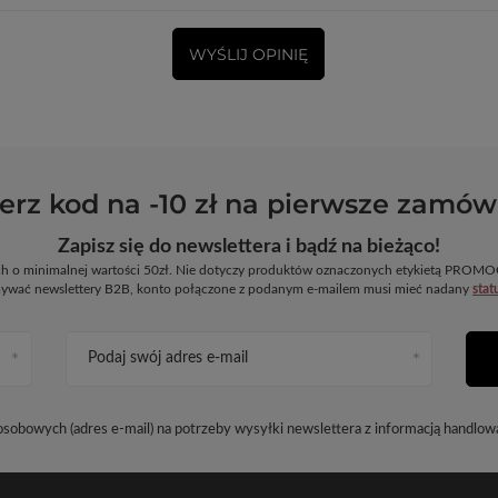
WYŚLIJ OPINIĘ
erz kod na -10 zł na pierwsze zamów
Zapisz się do newslettera i bądź na bieżąco!
ych o minimalnej wartości 50zł. Nie dotyczy produktów oznaczonych etykietą PR
ywać newslettery B2B, konto połączone z podanym e-mailem musi mieć nadany
stat
Podaj swój adres e-mail
obowych (adres e-mail) na potrzeby wysyłki newslettera z informacją handlow