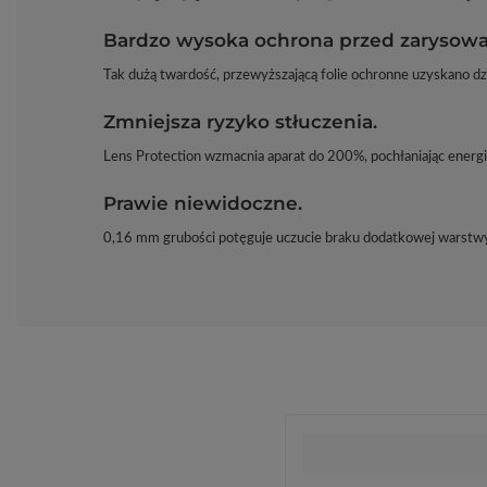
Bardzo wysoka ochrona przed zarysowa
Tak dużą twardość, przewyższającą folie ochronne uzyskano d
Zmniejsza ryzyko stłuczenia.
Lens Protection wzmacnia aparat do 200%, pochłaniając energi
Prawie niewidoczne.
0,16 mm grubości potęguje uczucie braku dodatkowej warstwy