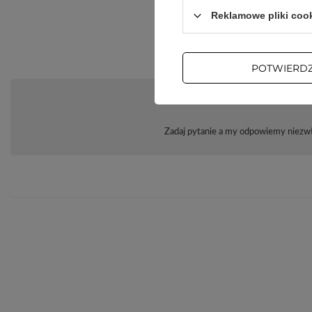
Reklamowe pliki coo
POTWIERD
Zadaj pytanie a my odpowiemy niezwło