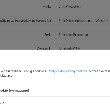
Marka
3mk Protection
dzialny za ten produkt na terenie UE
3mk Protection sp. z o.o.
Więcej
Seria
3mk Lens Protection
Gwarancja
Akcesoria GSM
mpatybilność - producent urządzenia
Oppo
 w celu realizacji usług zgodnie z
Polityką dotyczącą cookies
. Możesz określ
eglądarce.
Kompatybilność - model urządzenia
Oppo Reno 5
Oppo Reno 5 K 5G
cookie (wymagane)
Opakowanie
Pudełko
kie