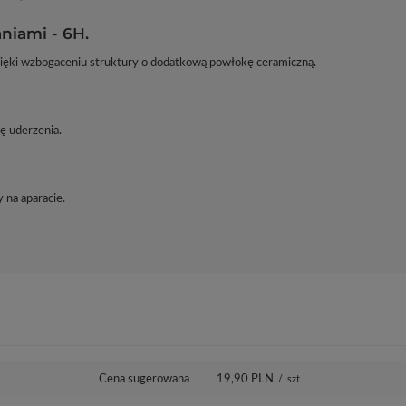
niami - 6H.
zięki wzbogaceniu struktury o dodatkową powłokę ceramiczną.
ę uderzenia.
 na aparacie.
Cena sugerowana
19,90 PLN
/
szt.