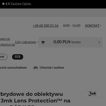
4.9
Zaufane Opinie
+48 68 300 01 56
8:00 - 16:00
KONTAKT
oguj się
0,00 PLN
brutto
Listy zakupowe
ejestruj się
arek
B2B
soria samochodowe
Lifestyle i outdoor
ybrydowe do obiektywu
 3mk Lens Protection™ na