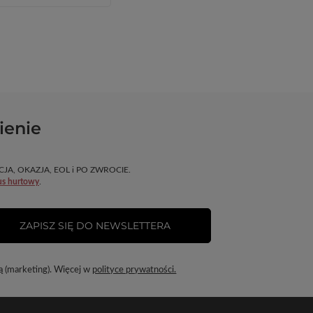
ienie
OMOCJA, OKAZJA, EOL i PO ZWROCIE.
us hurtowy
.
ZAPISZ SIĘ DO NEWSLETTERA
ą (marketing). Więcej w
polityce prywatności.