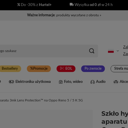
Do -30% z
Hurtel+
Wysyłka
od 0 zł
w 24 h
Ważne informacje
: produkty wycofane z obrotu »
Zal
Zar
Bestsellery
Promocje
EOL
Po zwrocie
Strefa m
D
Elektronika użytkowa
Foto, wideo
Audio
Akce
paratu 3mk Lens Protection™ na Oppo Reno 5 / 5 K 5G
Szkło h
aparatu