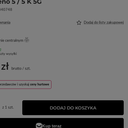
no 5 / 5 K 5G
340748
wnania
Dodaj do listy zakupowej
ie centralnym
ę
szty wysyłki
 zł
brutto
/
szt.
sprzedawców i uzyskaj
ceny hurtowe
DODAJ DO KOSZYKA
z
1
szt.