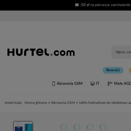
-10 zł
na pierwsze zamówienie
Nowości
Akcesoria GSM
IT
Małe AG
Jesteś tutaj:
Strona główna
Akcesoria GSM
Szkło hybrydowe do obiektywu a