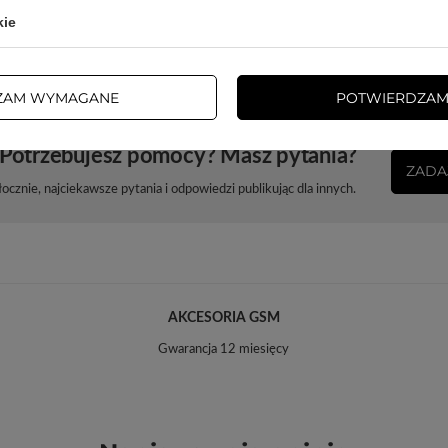
Eurozawieszka
Tak
kie
ZAM WYMAGANE
POTWIERDZAM
Potrzebujesz pomocy? Masz pytania?
ZADA
cznie, najciekawsze pytania i odpowiedzi publikując dla innych.
AKCESORIA GSM
Gwarancja 12 miesięcy