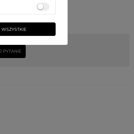
 WSZYSTKIE
J PYTANIE