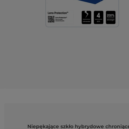
Niepękające szkło hybrydowe chroniące