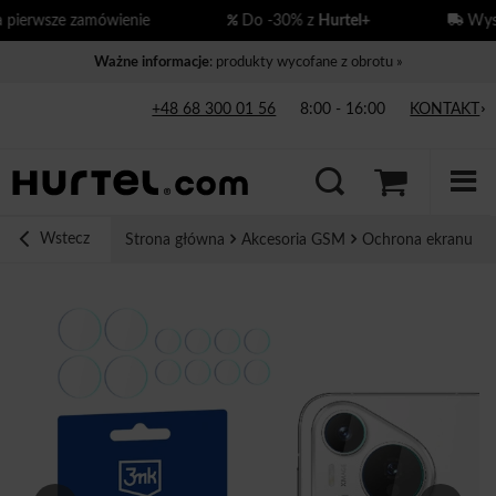
ierwsze zamówienie
Do -30% z
Hurtel+
Wysył
Ważne informacje
: produkty wycofane z obrotu »
+48 68 300 01 56
8:00 - 16:00
KONTAKT
Wstecz
Strona główna
Akcesoria GSM
Ochrona ekranu