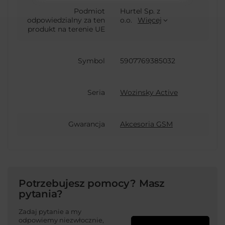
Podmiot
Hurtel Sp. z
odpowiedzialny za ten
o.o.
Więcej
produkt na terenie UE
Symbol
5907769385032
Seria
Wozinsky Active
Gwarancja
Akcesoria GSM
Potrzebujesz pomocy? Masz
pytania?
Zadaj pytanie a my
odpowiemy niezwłocznie,