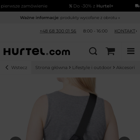
erwsze zamówienie
Do -30% z
Hurtel+
Wy
Ważne informacje
: produkty wycofane z obrotu »
+48 68 300 01 56
8:00 - 16:00
KONTAKT
Strona główna
Lifestyle i outdoor
Akcesoria
Wstecz