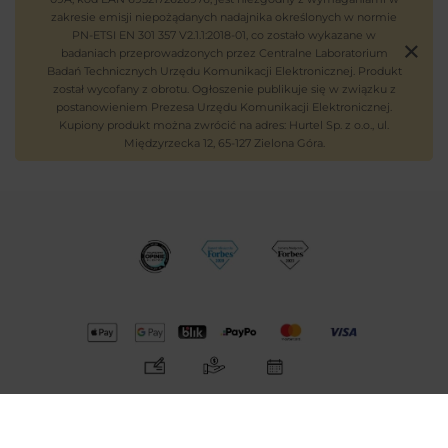
zakresie emisji niepożądanych nadajnika określonych w normie
PN-ETSI EN 301 357 V2.1.1:2018-01, co zostało wykazane w
badaniach przeprowadzonych przez Centralne Laboratorium
Badań Technicznych Urzędu Komunikacji Elektronicznej. Produkt
został wycofany z obrotu. Ogłoszenie publikuje się w związku z
postanowieniem Prezesa Urzędu Komunikacji Elektronicznej.
Kupiony produkt można zwrócić na adres: Hurtel Sp. z o.o., ul.
Międzyrzecka 12, 65-127 Zielona Góra.