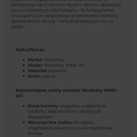
komponuje się z różnymi stylami ubioru i sprawdza
się w codziennym użytkowaniu. To funkcjonalne
rozwiązanie do wygodnego przenoszenia telefonu,
dokumentów, kluczy i innych drobiazgów na co
dzień.
Specyfikacja:
Marka:
Wozinsky
Model:
Wozinsky WMS-W1
Materiał:
poliester
Kolor:
czarny
Najważniejsze zalety saszetki Wozinsky WMS-
W1:
Dwie komory:
wygodne rozdzielenie
telefonu, dokumentów i drobnych
akcesoriów.
Wewnętrzna siatka:
łatwiejsza
organizacja zawartości w kompaktowej
formie.