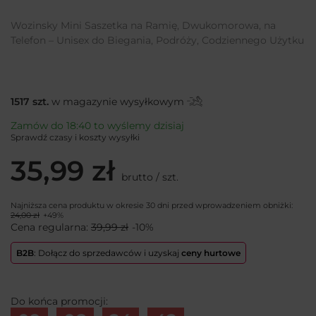
Wozinsky Mini Saszetka na Ramię, Dwukomorowa, na
Telefon – Unisex do Biegania, Podróży, Codziennego Użytku
1517
szt.
w magazynie wysyłkowym
Zamów do
18:40 to wyślemy dzisiaj
Sprawdź czasy i koszty wysyłki
35,99 zł
brutto
/
szt.
Najniższa cena produktu w okresie 30 dni przed wprowadzeniem obniżki:
24,00 zł
+49%
Cena regularna:
39,99 zł
-10%
B2B
: Dołącz do sprzedawców i uzyskaj
ceny hurtowe
Do końca promocji: