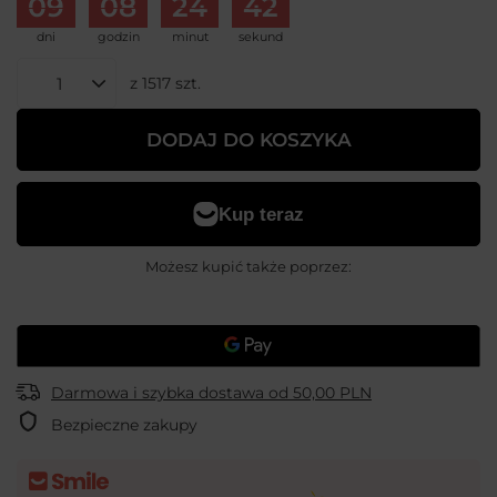
09
08
24
41
dni
godzin
minut
sekund
z
1517
szt.
DODAJ DO KOSZYKA
Możesz kupić także poprzez:
Darmowa i szybka dostawa
od
50,00 PLN
Bezpieczne zakupy