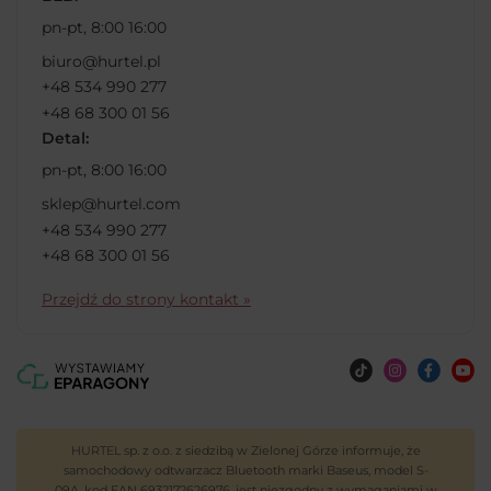
pn-pt, 8:00 16:00
biuro@hurtel.pl
+48 534 990 277
+48 68 300 01 56
Detal:
pn-pt, 8:00 16:00
sklep@hurtel.com
+48 534 990 277
+48 68 300 01 56
Przejdź do strony kontakt »
HURTEL sp. z o.o. z siedzibą w Zielonej Górze informuje, że
samochodowy odtwarzacz Bluetooth marki Baseus, model S-
09A, kod EAN 6932172626976, jest niezgodny z wymaganiami w