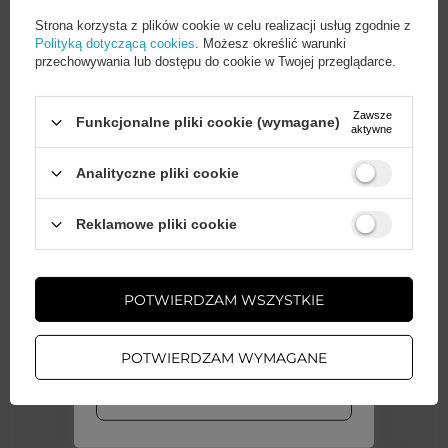
Strona korzysta z plików cookie w celu realizacji usług zgodnie z
Polityką dotyczącą cookies
. Możesz określić warunki
Klasyczny, elegancki wygląd
przechowywania lub dostępu do cookie w Twojej przeglądarce.
Prosta, neutralna estetyka sprawia, że
saszetka dobrze pasuje do codziennych i
Zawsze
Funkcjonalne pliki cookie (wymagane)
aktywne
sportowych stylizacji.
Analityczne pliki cookie
Wystarczy
założyć konto
i zrobić
Reklamowe pliki cookie
zakupy za
min. 50 zł
, aby
odblokować zniżki na kolejne
zamówienia
POTWIERDZAM WSZYSTKIE
ZAŁÓŻ KONTO
Cena sugerowana
39,99 PLN
/
szt.
POTWIERDZAM WYMAGANE
WIĘCEJ INFO
Marka
Wozinsky