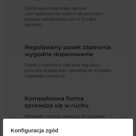
Siatkowa przegródka ułatwia
uporządkowanie małych akcesoriów i
szybkie odnalezienie ich w środku
saszetki.
Regulowany pasek zapewnia
wygodne dopasowanie
Pasek o szerokim zakresie regulacji
pozwala dopasować saszetkę do sylwetki
i sposobu noszenia.
Kompaktowa forma
sprawdza się w ruchu
Niewielki rozmiar sprawia, że saszetka
jest wygodna podczas spacerów,
wyjazdów, codziennych dojazdów i
Konfiguracja zgód
aktywności poza domem.