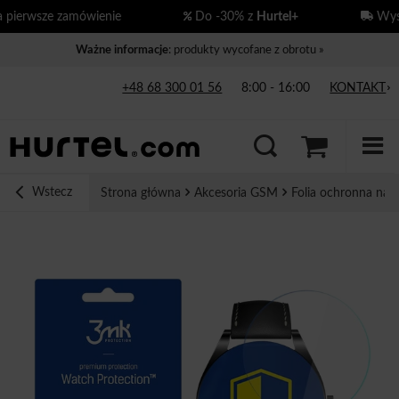
ierwsze zamówienie
Do -30% z
Hurtel+
Wysył
Ważne informacje
: produkty wycofane z obrotu »
+48 68 300 01 56
8:00 - 16:00
KONTAKT
Wstecz
Strona główna
Akcesoria GSM
Folia ochronna na