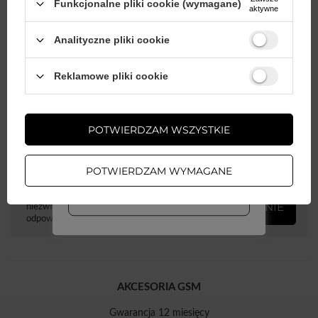
Funkcjonalne pliki cookie (wymagane)
aktywne
Analityczne pliki cookie
Opakowanie
Pudełko
Wystarczy
założyć konto
i zrobić
Reklamowe pliki cookie
zakupy za
min. 50 zł
, aby
Eurozawieszka
Tak
odblokować zniżki na kolejne
zamówienia
POTWIERDZAM WSZYSTKIE
ZAŁÓŻ KONTO
Potrzebujesz pomocy? Masz pytania?
POTWIERDZAM WYMAGANE
WIĘCEJ INFO
Zadaj pytanie a my odpowiemy
ZADAJ PYTANIE
niezwłocznie, najciekawsze pytania i
odpowiedzi publikując dla innych.
AKCESORIA GSM
Gwarancja 12 miesięcy