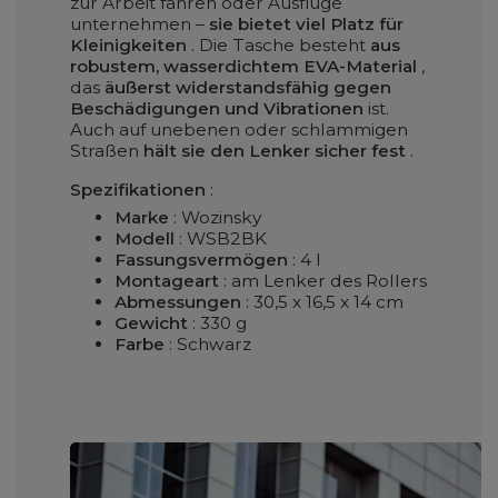
zur Arbeit fahren oder Ausflüge
unternehmen –
sie bietet viel Platz für
Kleinigkeiten
. Die Tasche besteht
aus
robustem, wasserdichtem EVA-Material
,
das
äußerst widerstandsfähig gegen
Beschädigungen und Vibrationen
ist.
Auch auf unebenen oder schlammigen
Straßen
hält sie den Lenker sicher fest
.
Spezifikationen
:
Marke
: Wozinsky
Modell
: WSB2BK
Fassungsvermögen
: 4 l
Montageart
: am Lenker des Rollers
Abmessungen
: 30,5 x 16,5 x 14 cm
Gewicht
: 330 g
Farbe
: Schwarz