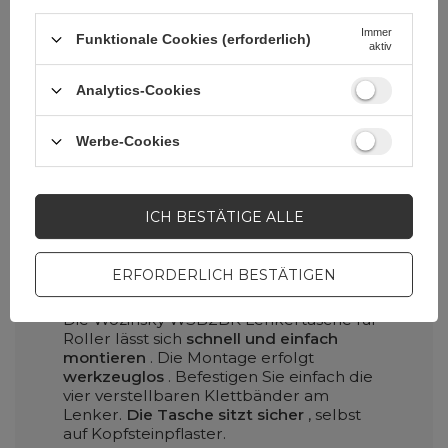
Immer
Funktionale Cookies (erforderlich)
aktiv
Analytics-Cookies
Werbe-Cookies
ICH BESTÄTIGE ALLE
Einfach zu montierende
ERFORDERLICH BESTÄTIGEN
Lenkertasche für Roller
Die Wozinsky WSB2BK Lenkertasche für
Roller lässt sich
schnell und einfach
montieren
. Die Montage erfolgt
werkzeuglos
. Befestigen Sie einfach die
vier verstellbaren Klettbänder am
Lenker.
Die Tasche sitzt sicher
, selbst
auf Kopfsteinpflaster.