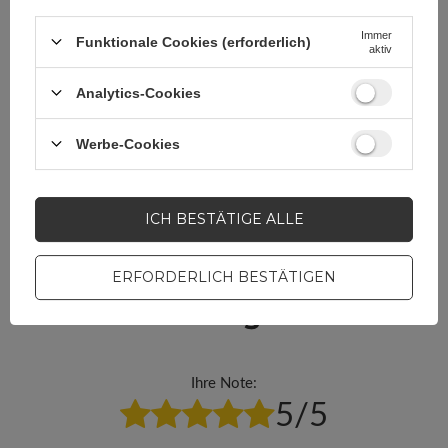
Stellen Sie eine Frage, und
Immer
Funktionale Cookies (erforderlich)
wir werden umgehend
aktiv
antworten und die
STELLE EINE FRAGE
interessantesten Fragen und
Analytics-Cookies
Antworten für andere
veröffentlichen.
Werbe-Cookies
MOBILTELEFONZUBEHÖR
ICH BESTÄTIGE ALLE
Garrantie 12 Monate
ERFORDERLICH BESTÄTIGEN
Ihre Bewertung schreiben
Ihre Note:
5/5