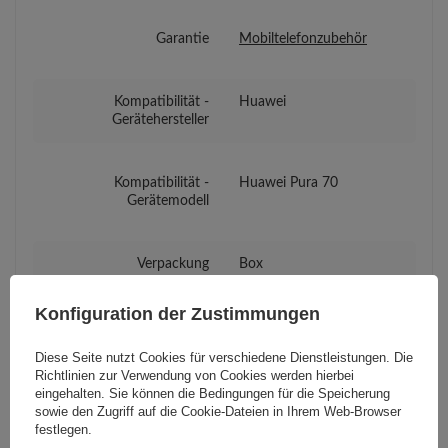
Garantie
Mobiltelefonzubehör
Kompatibilität -
Huawei
Gerätehersteller
Kompatibilität -
Huawei Pura 70
Gerätemodell
Verpackung
Box
Konfiguration der Zustimmungen
Euro-Loch
Ja
Diese Seite nutzt Cookies für verschiedene Dienstleistungen. Die
Richtlinien zur Verwendung von Cookies
werden hierbei
eingehalten. Sie können die Bedingungen für die Speicherung
sowie den Zugriff auf die Cookie-Dateien in Ihrem Web-Browser
festlegen.
Brauchen Sie Hilfe? Haben Sie Fragen?