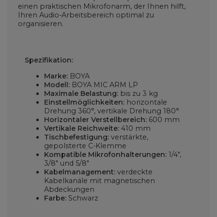
einen praktischen Mikrofonarm, der Ihnen hilft,
Ihren Audio-Arbeitsbereich optimal zu
organisieren.
Spezifikation:
Marke:
BOYA
Modell:
BOYA MIC ARM LP
Maximale Belastung:
bis zu 3 kg
Einstellmöglichkeiten:
horizontale
Drehung 360°, vertikale Drehung 180°
Horizontaler Verstellbereich:
600 mm
Vertikale Reichweite:
410 mm
Tischbefestigung:
verstärkte,
gepolsterte C-Klemme
Kompatible Mikrofonhalterungen:
1/4",
3/8" und 5/8"
Kabelmanagement:
verdeckte
Kabelkanäle mit magnetischen
Abdeckungen
Farbe:
Schwarz