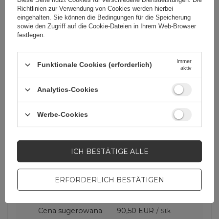
aufzunehmenden Materials
Richtlinien zur Verwendung von Cookies
werden hierbei
anzupassen.
eingehalten. Sie können die Bedingungen für die Speicherung
sowie den Zugriff auf die Cookie-Dateien in Ihrem Web-Browser
festlegen.
1/4", 3/8" und 5/8" Gewinde
Immer
für erhöhte Kompatibilität
Funktionale Cookies (erforderlich)
aktiv
Der Arm unterstützt gängige 1/4", 3/8"
Analytics-Cookies
und 5/8" Mikrofonhalterungen und
eignet sich daher für verschiedene
Audio-Setups.
Werbe-Cookies
ICH BESTÄTIGE ALLE
ERFORDERLICH BESTÄTIGEN
Cena sugerowana
90,50 EUR
/
Stk