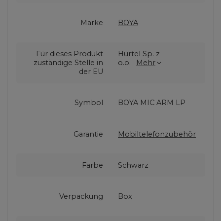
Marke
BOYA
Für dieses Produkt
Hurtel Sp. z
zuständige Stelle in
o.o.
Mehr
der EU
Symbol
BOYA MIC ARM LP
Garantie
Mobiltelefonzubehör
Farbe
Schwarz
Verpackung
Box