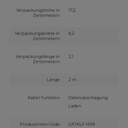
Verpackungshöhe in
17,2
Zentimetern
Verpackungsbreite in
9,2
Zentimetern
Verpackungslänge in
2,1
Zentimetern
Länge
2 m
Kabel Funktion
Datenübertragung
Laden
Produzenten-Code
CATKLF-H09