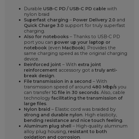
Durable
USB-C PD / USB-C PD cable
with
nylon braid
Superfast charging
–
Power Delivery 2.0
and
Quick Charge 3.0
support for truly superfast
charging.
Also for notebooks
– Thanks to USB-C PD
port you can
power up your laptop or
notebook
(even
MacBook
). Provides the
same charging speed as the original charging
device.
Reinforced joint
– With
extra joint
reinforcement
accessory got a
truly anti-
break design
.
File transmission in a second
– With
transmission speed of around
480 Mbp/s
you
can transfer
1G file in 30 seconds
. Also, cable
technology
facilitating the transmission of
large files
.
Nylon braid
– Elastic cord was braided by
strong and durable nylon
. High elasticity,
bending resistance and nice touch feeling
.
Aluminum plug shell
– High-quality aluminum
alloy plug housing,
resistant to both
oxidation and corrosion
.