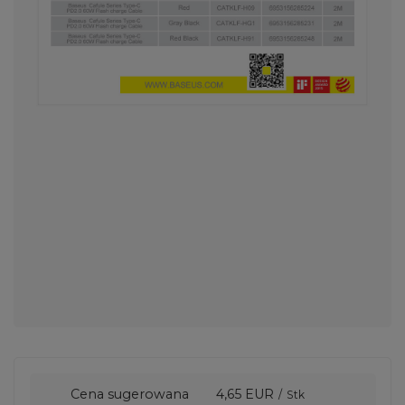
Cena sugerowana
4,65 EUR
/
Stk