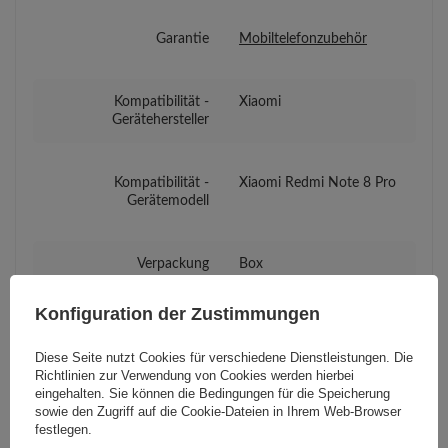
Garantie
Mobiltelefonzubehör
Kompatibilität -
Xiaomi
Gerätehersteller
Kompatibilität -
Xiaomi Redmi Note 8 Pro
Gerätemodell
Verpackung
Box
Konfiguration der Zustimmungen
Euro-Loch
Ja
Diese Seite nutzt Cookies für verschiedene Dienstleistungen. Die
Richtlinien zur Verwendung von Cookies
werden hierbei
eingehalten. Sie können die Bedingungen für die Speicherung
sowie den Zugriff auf die Cookie-Dateien in Ihrem Web-Browser
festlegen.
Brauchen Sie Hilfe? Haben Sie Fragen?