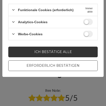
Stellen Sie eine Frage, und
Immer
Funktionale Cookies (erforderlich)
wir werden umgehend
aktiv
antworten und die
STELLE EINE FRAGE
interessantesten Fragen und
Analytics-Cookies
Antworten für andere
veröffentlichen.
Werbe-Cookies
MOBILTELEFONZUBEHÖR
ICH BESTÄTIGE ALLE
Garrantie 12 Monate
ERFORDERLICH BESTÄTIGEN
Ihre Bewertung schreiben
Ihre Note:
5/5