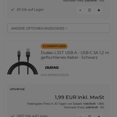
Normaler Preis:
2,32 EUR
-15%
-
29 Stk auf Lager
+
ANDERE OPTIONEN ANZEIGEN
(
1
)
SCHNÄPPCHEN
Dudao L3ST USB-A - USB-C 5A 1,2 m
geflochtenes Kabel - Schwarz
EAN:
6976625333035
universal
1,99 EUR
inkl. MwSt
Niedrigster Preis in 30 Tagen vor Rabatt:
1,46 EUR
+36%
Normaler Preis:
2,09 EUR
-5%
-
2672 Stk auf Lager
+