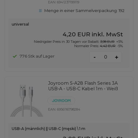
EAN:
6941237199119
Menge in einer Sammelverpackung:
192
universal
4,20 EUR
inkl. MwSt
Niedrigster Preis in 30 Tagen vor Rabatt:
3,98 EUR
+5%
Normaler Preis:
4,42 EUR
-5%
-
776 Stk auf Lager
+
Joyroom S-A28 Flash Series 3A
USB-A - USB-C Kabel 1m - Weiß
EAN:
6956116798284
USB-A (männlich) || USB-C (męski) \ 1 m