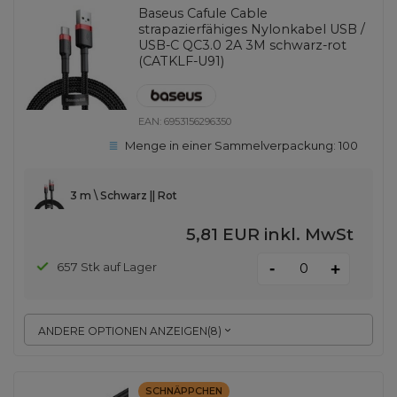
Baseus Cafule Cable
strapazierfähiges Nylonkabel USB /
USB-C QC3.0 2A 3M schwarz-rot
(CATKLF-U91)
EAN:
6953156296350
Menge in einer Sammelverpackung:
100
3 m \ Schwarz || Rot
5,81 EUR
inkl. MwSt
-
657 Stk auf Lager
+
ANDERE OPTIONEN ANZEIGEN
(
8
)
SCHNÄPPCHEN