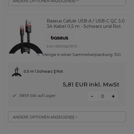
ANDERE OPTIONEN ANZEIGEN
(
15
)
Baseus Cafule USB-A / USB-C QC 3.0
3A Kabel 0,5 m - Schwarz und Rot
EAN:
6953156278172
Menge in einer Sammelverpackung:
100
0.5 m \ Schwarz || Rot
5,81 EUR
inkl. MwSt
-
3859 Stk auf Lager
+
ANDERE OPTIONEN ANZEIGEN
(
5
)