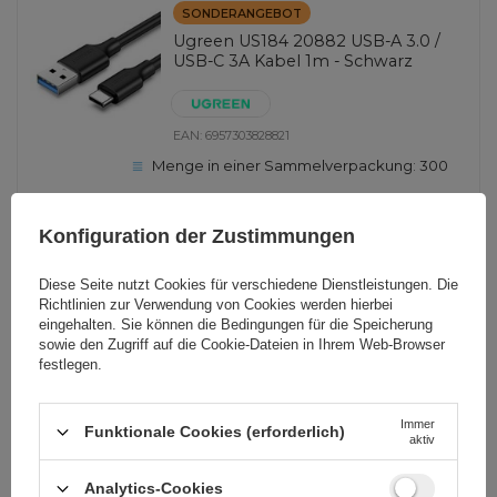
SONDERANGEBOT
Ugreen US184 20882 USB-A 3.0 /
USB-C 3A Kabel 1m - Schwarz
EAN:
6957303828821
Menge in einer Sammelverpackung:
300
1 m
Konfiguration der Zustimmungen
3,95 EUR
inkl. MwSt
Diese Seite nutzt Cookies für verschiedene Dienstleistungen. Die
Niedrigster Preis in 30 Tagen vor Rabatt:
4,16 EUR
-5%
Richtlinien zur Verwendung von Cookies
werden hierbei
Normaler Preis:
4,65 EUR
-15%
eingehalten. Sie können die Bedingungen für die Speicherung
sowie den Zugriff auf die Cookie-Dateien in Ihrem Web-Browser
-
1426 Stk auf Lager
+
festlegen.
Immer
Funktionale Cookies (erforderlich)
ANDERE OPTIONEN ANZEIGEN
(
1
)
aktiv
Analytics-Cookies