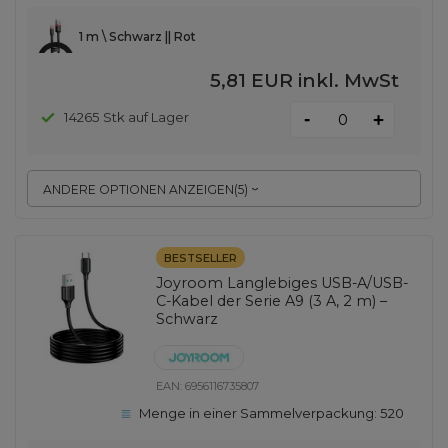
1 m \ Schwarz || Rot
5,81 EUR
inkl. MwSt
-
14265 Stk auf Lager
+
ANDERE OPTIONEN ANZEIGEN
(
5
)
BESTSELLER
Joyroom Langlebiges USB-A/USB-
C-Kabel der Serie A9 (3 A, 2 m) –
Schwarz
EAN:
6956116735807
Menge in einer Sammelverpackung:
520