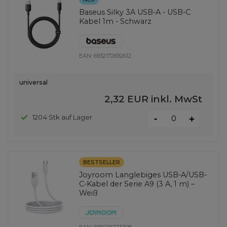
Baseus Silky 3A USB-A - USB-C
Kabel 1m - Schwarz
EAN:
6932172692612
universal
2,32 EUR
inkl. MwSt
-
1204 Stk auf Lager
+
BESTSELLER
Joyroom Langlebiges USB-A/USB-
C-Kabel der Serie A9 (3 A, 1 m) –
Weiß