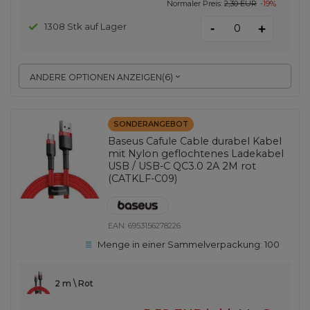
Normaler Preis:
2,30 EUR
-19%
-
1308 Stk auf Lager
+
ANDERE OPTIONEN ANZEIGEN
(
6
)
SONDERANGEBOT
Baseus Cafule Cable durabel Kabel
mit Nylon geflochtenes Ladekabel
USB / USB-C QC3.0 2A 2M rot
(CATKLF-C09)
EAN:
6953156278226
Menge in einer Sammelverpackung:
100
2 m \ Rot