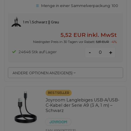
Menge in einer Sammelverpackung:
100
1 m \ Schwarz || Grau
5,52 EUR
inkl. MwSt
Niedrigster Preis in 30 Tagen vor Rabatt:
5,81 EUR
-4%
-
24646 Stk auf Lager
+
ANDERE OPTIONEN ANZEIGEN
(
5
)
BESTSELLER
Joyroom Langlebiges USB-A/USB-
C-Kabel der Serie A9 (3 A, 1 m) –
Schwarz
EAN:
6956116733230