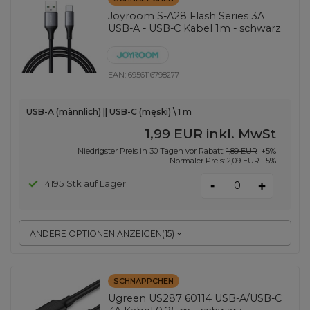
Joyroom S-A28 Flash Series 3A
USB-A - USB-C Kabel 1m - schwarz
EAN:
6956116798277
USB-A (männlich) || USB-C (męski) \ 1 m
1,99 EUR
inkl. MwSt
Niedrigster Preis in 30 Tagen vor Rabatt:
1,89 EUR
+5%
Normaler Preis:
2,09 EUR
-5%
-
4195 Stk auf Lager
+
ANDERE OPTIONEN ANZEIGEN
(
15
)
SCHNÄPPCHEN
Ugreen US287 60114 USB-A/USB-C