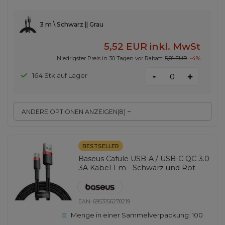
3 m \ Schwarz || Grau
5,52 EUR
inkl. MwSt
Niedrigster Preis in 30 Tagen vor Rabatt:
5,81 EUR
-4%
-
164 Stk auf Lager
+
ANDERE OPTIONEN ANZEIGEN
(
8
)
BESTSELLER
Baseus Cafule USB-A / USB-C QC 3.0
3A Kabel 1 m - Schwarz und Rot
EAN:
6953156278219
Menge in einer Sammelverpackung:
100