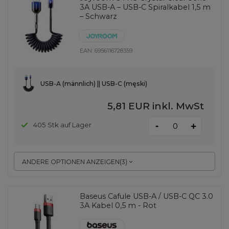
3A USB-A – USB-C Spiralkabel 1,5 m
– Schwarz
EAN:
6956116728359
USB-A (männlich) || USB-C (męski)
5,81 EUR
inkl. MwSt
-
405 Stk auf Lager
+
ANDERE OPTIONEN ANZEIGEN
(
3
)
Baseus Cafule USB-A / USB-C QC 3.0
3A Kabel 0,5 m - Rot