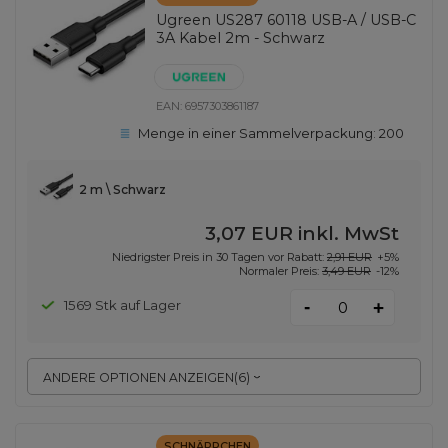
Ugreen US287 60118 USB-A / USB-C
3A Kabel 2m - Schwarz
EAN:
6957303861187
Menge in einer Sammelverpackung:
200
2 m \ Schwarz
3,07 EUR
inkl. MwSt
Niedrigster Preis in 30 Tagen vor Rabatt:
2,91 EUR
+5%
Normaler Preis:
3,49 EUR
-12%
-
1569 Stk auf Lager
+
ANDERE OPTIONEN ANZEIGEN
(
6
)
SCHNÄPPCHEN