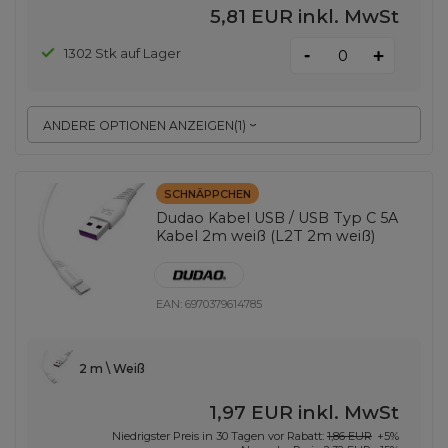
5,81 EUR
inkl. MwSt
-
1302 Stk auf Lager
+
ANDERE OPTIONEN ANZEIGEN
(
1
)
SCHNÄPPCHEN
Dudao Kabel USB / USB Typ C 5A
Kabel 2m weiß (L2T 2m weiß)
EAN:
6970379614785
2 m \ Weiß
1,97 EUR
inkl. MwSt
Niedrigster Preis in 30 Tagen vor Rabatt:
1,86 EUR
+5%