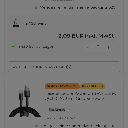
Menge in einer Sammelverpackung:
520
1 m \ Schwarz
2,09 EUR
inkl. MwSt
-
3430 Stk auf Lager
+
ANDERE OPTIONEN ANZEIGEN
(
3
)
SONDERANGEBOT
BESTSELLER
Baseus Cafule Kabel USB-A / USB-C
QC3.0 2A 3m - Grau-Schwarz
EAN:
6953156296343
Menge in einer Sammelverpackung:
100