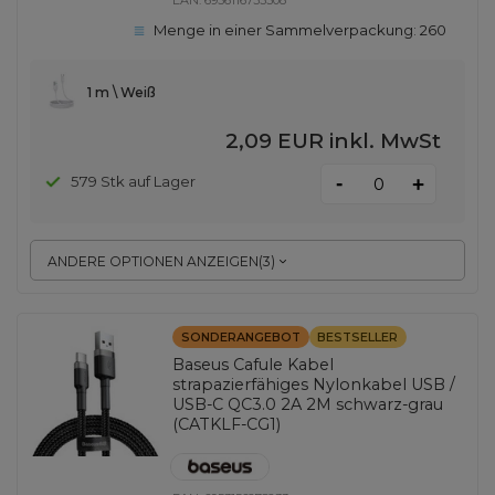
EAN:
6956116733308
Menge in einer Sammelverpackung:
260
1 m \ Weiß
2,09 EUR
inkl. MwSt
-
579 Stk auf Lager
+
ANDERE OPTIONEN ANZEIGEN
(
3
)
SONDERANGEBOT
BESTSELLER
Baseus Cafule Kabel
strapazierfähiges Nylonkabel USB /
USB-C QC3.0 2A 2M schwarz-grau
(CATKLF-CG1)