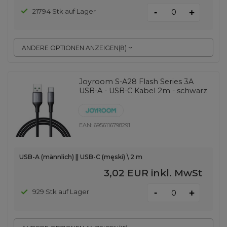
-
21794 Stk auf Lager
+
ANDERE OPTIONEN ANZEIGEN
(
8
)
Joyroom S-A28 Flash Series 3A
USB-A - USB-C Kabel 2m - schwarz
EAN:
6956116798291
USB-A (männlich) || USB-C (męski) \ 2 m
3,02 EUR
inkl. MwSt
-
929 Stk auf Lager
+