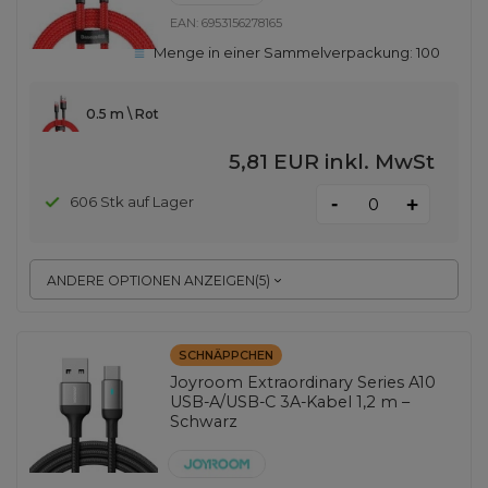
EAN:
6953156278165
Menge in einer Sammelverpackung:
100
0.5 m \ Rot
5,81 EUR
inkl. MwSt
-
606 Stk auf Lager
+
ANDERE OPTIONEN ANZEIGEN
(
5
)
SCHNÄPPCHEN
Joyroom Extraordinary Series A10
USB-A/USB-C 3A-Kabel 1,2 m –
Schwarz