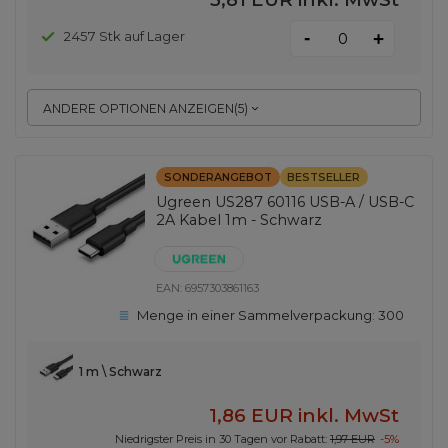
-
2457 Stk auf Lager
+
ANDERE OPTIONEN ANZEIGEN
(
5
)
SONDERANGEBOT
BESTSELLER
Ugreen US287 60116 USB-A / USB-C
2A Kabel 1m - Schwarz
EAN:
6957303861163
Menge in einer Sammelverpackung:
300
1 m \ Schwarz
1,86 EUR
inkl. MwSt
Niedrigster Preis in 30 Tagen vor Rabatt:
1,97 EUR
-5%