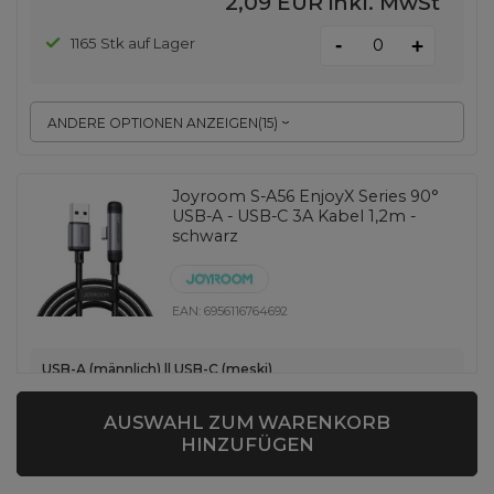
2,09 EUR
inkl. MwSt
-
1165 Stk auf Lager
+
ANDERE OPTIONEN ANZEIGEN
(
15
)
Joyroom S-A56 EnjoyX Series 90°
USB-A - USB-C 3A Kabel 1,2m -
schwarz
EAN:
6956116764692
USB-A (männlich) || USB-C (męski)
4,42 EUR
inkl. MwSt
AUSWAHL ZUM WARENKORB
HINZUFÜGEN
-
18 Stk auf Lager
+