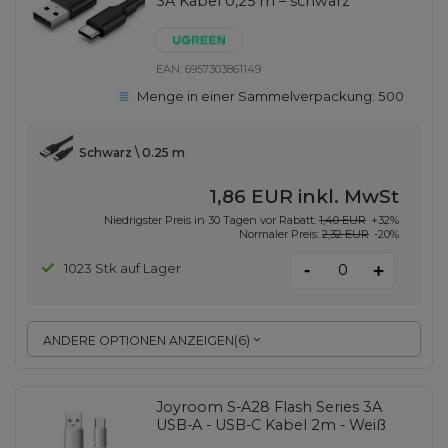
3A Kabel 0,25 m – schwarz
EAN:
6957303861149
Menge in einer Sammelverpackung:
500
Schwarz \ 0.25 m
1,86 EUR
inkl. MwSt
Niedrigster Preis in 30 Tagen vor Rabatt:
1,40 EUR
+32%
Normaler Preis:
2,32 EUR
-20%
-
1023 Stk auf Lager
+
ANDERE OPTIONEN ANZEIGEN
(
6
)
Joyroom S-A28 Flash Series 3A
USB-A - USB-C Kabel 2m - Weiß