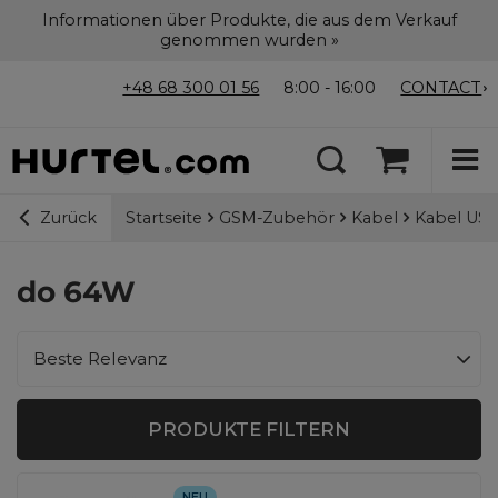
Informationen über Produkte, die aus dem Verkauf
genommen wurden »
+48 68 300 01 56
8:00 - 16:00
CONTACT
Startseite
GSM-Zubehör
Kabel
Kabel USB
Zurück
do 64W
Sortierung ändern
Beste Relevanz
PRODUKTE FILTERN
NEU