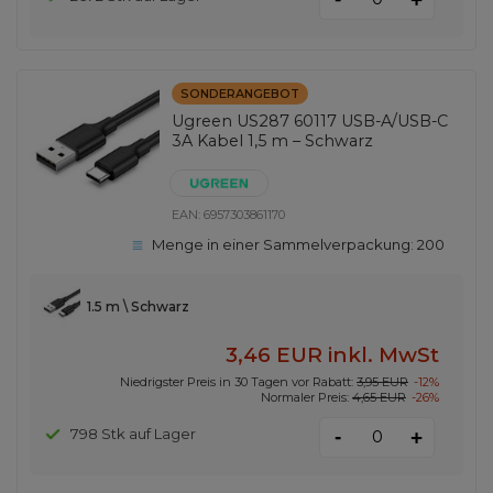
SONDERANGEBOT
Ugreen US287 60117 USB-A/USB-C
3A Kabel 1,5 m – Schwarz
EAN:
6957303861170
Menge in einer Sammelverpackung:
200
1.5 m \ Schwarz
3,46 EUR
inkl. MwSt
Niedrigster Preis in 30 Tagen vor Rabatt:
3,95 EUR
-12%
Normaler Preis:
4,65 EUR
-26%
-
798 Stk auf Lager
+