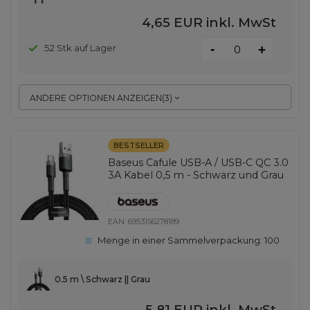
4,65 EUR
inkl. MwSt
-
52 Stk auf Lager
+
ANDERE OPTIONEN ANZEIGEN
(
3
)
BESTSELLER
Baseus Cafule USB-A / USB-C QC 3.0
3A Kabel 0,5 m - Schwarz und Grau
EAN:
6953156278189
Menge in einer Sammelverpackung:
100
0.5 m \ Schwarz || Grau
5,81 EUR
inkl. MwSt