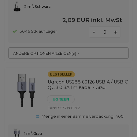
2 m \ Schwarz
2,09 EUR
inkl. MwSt
-
5046 Stk auf Lager
+
ANDERE OPTIONEN ANZEIGEN
(
3
)
BESTSELLER
Ugreen US288 60126 USB-A / USB-C
QC 3.0 3A 1m Kabel - Grau
EAN:
6957303861262
Menge in einer Sammelverpackung:
400
1 m \ Grau