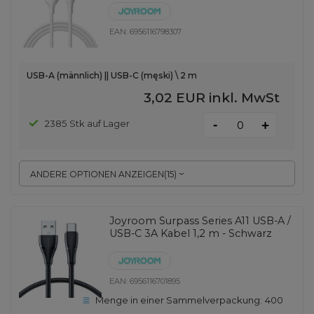
EAN:
6956116798307
USB-A (männlich) || USB-C (męski) \ 2 m
3,02 EUR
inkl. MwSt
-
2385 Stk auf Lager
+
ANDERE OPTIONEN ANZEIGEN
(
15
)
Joyroom Surpass Series A11 USB-A /
USB-C 3A Kabel 1,2 m - Schwarz
EAN:
6956116701895
Menge in einer Sammelverpackung:
400