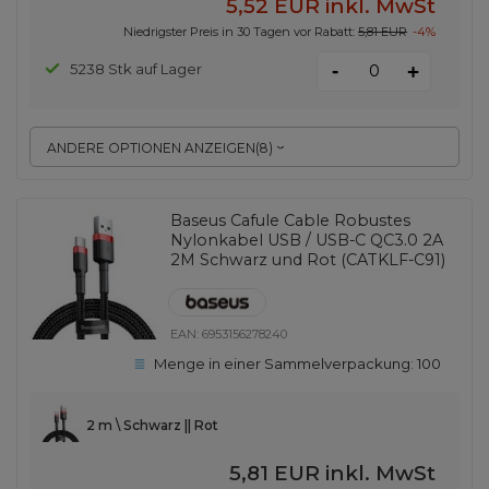
5,52 EUR
inkl. MwSt
Niedrigster Preis in 30 Tagen vor Rabatt:
5,81 EUR
-4%
-
5238 Stk auf Lager
+
ANDERE OPTIONEN ANZEIGEN
(
8
)
Baseus Cafule Cable Robustes
Nylonkabel USB / USB-C QC3.0 2A
2M Schwarz und Rot (CATKLF-C91)
EAN:
6953156278240
Menge in einer Sammelverpackung:
100
2 m \ Schwarz || Rot
5,81 EUR
inkl. MwSt