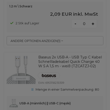
1.2 m \ Schwarz
2,09 EUR
inkl. MwSt
-
2 Stk auf Lager
+
ANDERE OPTIONEN ANZEIGEN
(
1
)
Baseus 2x USB-A - USB Typ C Kabel
Schnellladekabel Quick Charge 40
W 5 A 1,5 m - weiß (TZCATZJ-02)
EAN:
6953156230309
Menge in einer Sammelverpackung:
80
USB-A (männlich) || USB-C (męski)