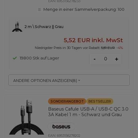
EAN:
6953156278233
Menge in einer Sammelverpackung:
100
2 m \ Schwarz || Grau
5,52 EUR
inkl. MwSt
Niedrigster Preis in 30 Tagen vor Rabatt:
5,81 EUR
-4%
-
19800 Stk auf Lager
+
ANDERE OPTIONEN ANZEIGEN
(
8
)
SONDERANGEBOT
BESTSELLER
Baseus Cafule USB-A / USB-C QC 3.0
3A Kabel 1 m - Schwarz und Grau
EAN:
6953156278202