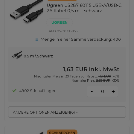
Ugreen US287 60115 USB-A/USB-C
2A Kabel 0,5 m – schwarz
EAN:
6957303861156
Menge in einer Sammelverpackung:
400
0.5 m \ Schwarz
1,63 EUR
inkl. MwSt
Niedrigster Preis in 30 Tagen vor Rabatt:
1,51 EUR
+7%
Normaler Preis:
2,32 EUR
-30%
-
4902 Stk auf Lager
+
ANDERE OPTIONEN ANZEIGEN
(
6
)
SCHNÄPPCHEN