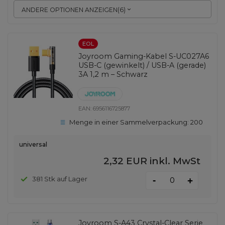
ANDERE OPTIONEN ANZEIGEN
(
6
)
EOL
Joyroom Gaming-Kabel S-UC027A6
USB-C (gewinkelt) / USB-A (gerade)
3A 1,2 m – Schwarz
EAN:
6956116725877
Menge in einer Sammelverpackung:
200
universal
2,32 EUR
inkl. MwSt
-
381 Stk auf Lager
+
Joyroom S-A43 Crystal-Clear Serie